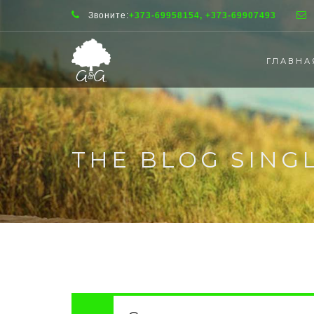
Звоните:
+373-69958154, +373-69907493
ГЛАВНА
THE BLOG SING