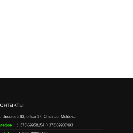
онтакты
r. Bucuresti 83, office 17, Chisinau, Moldova
елефон:
(+373)69958154 (+373)69907493