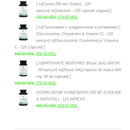
цена
цена:
[:ru]Селен 200 мкг (Selen) - 120
составляла
437,00 MDL.
капсул[:ro]Selenium - 120 capsule vegane[:]
485,00 MDL.
Первоначальная
Текущая
310,00
MDL
279,00
MDL
цена
цена:
[:ru]Глюкозамин с хондроитином и витамином С
составляла
279,00 MDL.
(Glucosamine, Chondroitin & Vitamin C) - 120
310,00 MDL.
капсул[:ro]Glucozamină, Condroitină și Vitamina
C - 120 Capsule[:]
Первоначальная
Текущая
440,00
MDL
396,00
MDL
цена
цена:
[:ru]МАТОЧНОЕ МОЛОЧКО (Royal Jelly) 600 МГ
составляла
396,00 MDL.
- 60 капсул[:ro](Royal Jelly) laptisor de matca 600
440,00 MDL.
mg- 60 de capsule[:]
Первоначальная
Текущая
310,00
MDL
279,00
MDL
цена
цена:
ХОЛИН 250 МГ И ИНОЗИТОЛ 250 МГ (CHOLINE
составляла
279,00 MDL.
& INOSITOL) - 120 КАПСУЛ
310,00 MDL.
Первоначальная
Текущая
465,00
MDL
419,00
MDL
цена
цена:
составляла
419,00 MDL.
465,00 MDL.