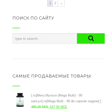
1
2
→
ПОИСК ПО САЙТУ
САМЫЕ ПРОДАВАЕМЫЕ ТОВАРЫ:
[:ru]Мега Мульти (Mega Multi) - 90
капсул[:ro]Mega Multi - 90 de capsule vegane[:]
Первоначальная
Текущая
485,00
MDL
437,00
MDL