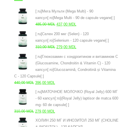
[:ru]Мега Мульти (Mega Multi) - 90
капсул[:ro]Mega Multi - 90 de capsule vegane[:]
Первоначальная
Текущая
485,00
MDL
437,00
MDL
цена
цена:
[:ru]Селен 200 мкг (Selen) - 120
составляла
437,00 MDL.
капсул[:ro]Selenium - 120 capsule vegane[:]
485,00 MDL.
Первоначальная
Текущая
310,00
MDL
279,00
MDL
цена
цена:
[:ru]Глюкозамин с хондроитином и витамином С
составляла
279,00 MDL.
(Glucosamine, Chondroitin & Vitamin C) - 120
310,00 MDL.
капсул[:ro]Glucozamină, Condroitină și Vitamina
C - 120 Capsule[:]
Первоначальная
Текущая
440,00
MDL
396,00
MDL
цена
цена:
[:ru]МАТОЧНОЕ МОЛОЧКО (Royal Jelly) 600 МГ
составляла
396,00 MDL.
- 60 капсул[:ro](Royal Jelly) laptisor de matca 600
440,00 MDL.
mg- 60 de capsule[:]
Первоначальная
Текущая
310,00
MDL
279,00
MDL
цена
цена:
ХОЛИН 250 МГ И ИНОЗИТОЛ 250 МГ (CHOLINE
составляла
279,00 MDL.
& INOSITOL) - 120 КАПСУЛ