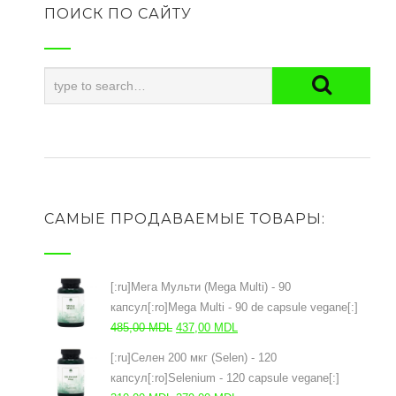
ПОИСК ПО САЙТУ
САМЫЕ ПРОДАВАЕМЫЕ ТОВАРЫ:
[:ru]Мега Мульти (Mega Multi) - 90
капсул[:ro]Mega Multi - 90 de capsule vegane[:]
Первоначальная
Текущая
485,00
MDL
437,00
MDL
цена
цена:
[:ru]Селен 200 мкг (Selen) - 120
составляла
437,00 MDL.
капсул[:ro]Selenium - 120 capsule vegane[:]
485,00 MDL.