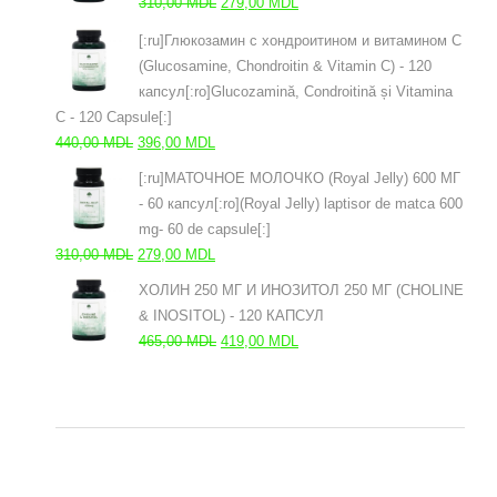
Первоначальная
Текущая
310,00
MDL
279,00
MDL
цена
цена:
[:ru]Глюкозамин с хондроитином и витамином С
составляла
279,00 MDL.
(Glucosamine, Chondroitin & Vitamin C) - 120
310,00 MDL.
капсул[:ro]Glucozamină, Condroitină și Vitamina
C - 120 Capsule[:]
Первоначальная
Текущая
440,00
MDL
396,00
MDL
цена
цена:
[:ru]МАТОЧНОЕ МОЛОЧКО (Royal Jelly) 600 МГ
составляла
396,00 MDL.
- 60 капсул[:ro](Royal Jelly) laptisor de matca 600
440,00 MDL.
mg- 60 de capsule[:]
Первоначальная
Текущая
310,00
MDL
279,00
MDL
цена
цена:
ХОЛИН 250 МГ И ИНОЗИТОЛ 250 МГ (CHOLINE
составляла
279,00 MDL.
& INOSITOL) - 120 КАПСУЛ
310,00 MDL.
Первоначальная
Текущая
465,00
MDL
419,00
MDL
цена
цена:
составляла
419,00 MDL.
465,00 MDL.