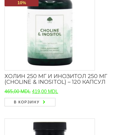
10%
ХОЛИН 250 МГ И ИНОЗИТОЛ 250 МГ
(CHOLINE & INOSITOL) – 120 КАПСУЛ
Первоначальная
Текущая
465,00
MDL
419,00
MDL
цена
цена:
В КОРЗИНУ
составляла
419,00 MDL.
465,00 MDL.