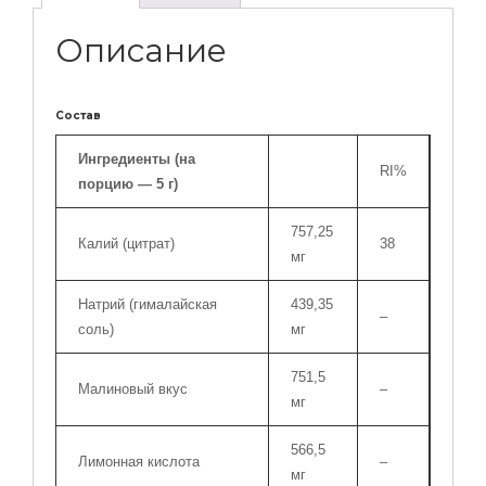
150
Г
Описание
ПОРОШКА
-
TOTAL
Состав
HYDRATE
RASPBERRY
Ингредиенты (на
RI%
-
порцию — 5 г)
ELECTROLYTE
DRINK
757,25
Калий (цитрат)
38
MIX
мг
Натрий (гималайская
439,35
–
соль)
мг
751,5
Малиновый вкус
–
мг
566,5
Лимонная кислота
–
мг