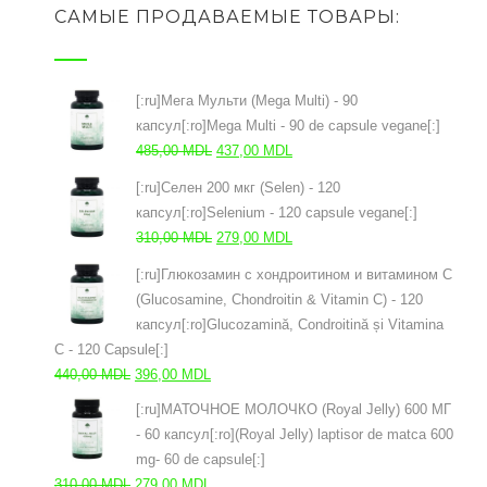
САМЫЕ ПРОДАВАЕМЫЕ ТОВАРЫ:
[:ru]Мега Мульти (Mega Multi) - 90
капсул[:ro]Mega Multi - 90 de capsule vegane[:]
Первоначальная
Текущая
485,00
MDL
437,00
MDL
цена
цена:
[:ru]Селен 200 мкг (Selen) - 120
составляла
437,00 MDL.
капсул[:ro]Selenium - 120 capsule vegane[:]
485,00 MDL.
Первоначальная
Текущая
310,00
MDL
279,00
MDL
цена
цена:
[:ru]Глюкозамин с хондроитином и витамином С
составляла
279,00 MDL.
(Glucosamine, Chondroitin & Vitamin C) - 120
310,00 MDL.
капсул[:ro]Glucozamină, Condroitină și Vitamina
C - 120 Capsule[:]
Первоначальная
Текущая
440,00
MDL
396,00
MDL
цена
цена:
[:ru]МАТОЧНОЕ МОЛОЧКО (Royal Jelly) 600 МГ
составляла
396,00 MDL.
- 60 капсул[:ro](Royal Jelly) laptisor de matca 600
440,00 MDL.
mg- 60 de capsule[:]
Первоначальная
Текущая
310,00
MDL
279,00
MDL