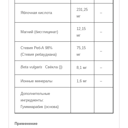
231,25
Яблочная кислота
–
мг
12,15
Магний (бисглицинат)
–
мг
Стевия Реб-А 98%
75,15
–
(Стевия ребаудиана)
мг
Beta vulgaris
Свёкла (
))
8,1 мг
–
Ионные минералы
1,6 мг
–
Дополнительные
ингредиенты:
Гуммиарабик (основа)
Применение