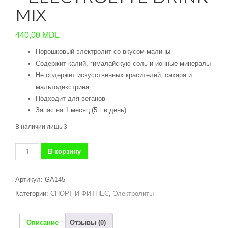
MIX
440,00
MDL
Порошковый электролит cо вкусом малины
Содержит калий, гималайскую соль и ионные минералы
Не содержит искусственных красителей, сахара и
мальтодекстрина
Подходит для веганов
Запас на 1 месяц (5 г в день)
В наличии лишь 3
Количество
В корзину
товара
СМЕСЬ
Артикул:
GA145
МАЛИНОВО-
Категории:
СПОРТ И ФИТНЕС
,
Электролиты
ЭЛЕКТРОЛИТНОГО
НАПИТКА
-
Описание
Отзывы (0)