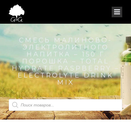
СМЕСЬ МАЛИНОВО-
ЭЛЕКТРОЛИТНОГО
НАПИТКА – 150 Г
ПОРОШКА – TOTAL
HYDRATE RASPBERRY –
ELECTROLYTE DRINK
MIX
Поиск
товаров