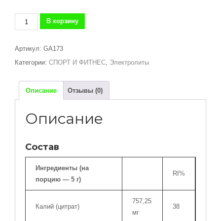
Количество
В корзину
товара
СМЕСЬ
Артикул:
GA173
ЛИМОННО-
Категории:
СПОРТ И ФИТНЕС
,
Электролиты
ЭЛЕКТРОЛИТНОГО
НАПИТКА
TOTAL
Описание
Отзывы (0)
HYDRATE
-
Описание
150
Г
В
Состав
ПОРОШКЕ
Ингредиенты (на
RI%
порцию — 5 г)
757,25
Калий (цитрат)
38
мг