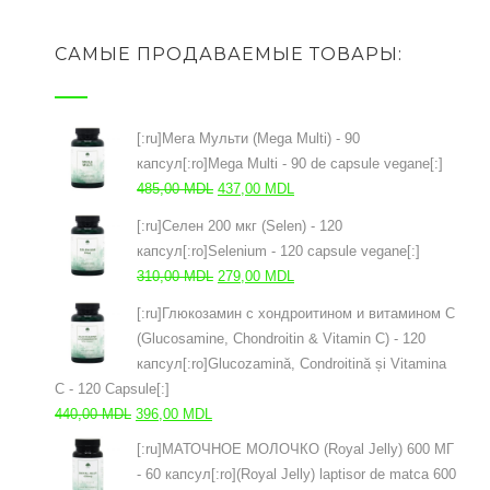
САМЫЕ ПРОДАВАЕМЫЕ ТОВАРЫ:
[:ru]Мега Мульти (Mega Multi) - 90
капсул[:ro]Mega Multi - 90 de capsule vegane[:]
Первоначальная
Текущая
485,00
MDL
437,00
MDL
цена
цена:
[:ru]Селен 200 мкг (Selen) - 120
составляла
437,00 MDL.
капсул[:ro]Selenium - 120 capsule vegane[:]
485,00 MDL.
Первоначальная
Текущая
310,00
MDL
279,00
MDL
цена
цена:
[:ru]Глюкозамин с хондроитином и витамином С
составляла
279,00 MDL.
(Glucosamine, Chondroitin & Vitamin C) - 120
310,00 MDL.
капсул[:ro]Glucozamină, Condroitină și Vitamina
C - 120 Capsule[:]
Первоначальная
Текущая
440,00
MDL
396,00
MDL
цена
цена:
[:ru]МАТОЧНОЕ МОЛОЧКО (Royal Jelly) 600 МГ
составляла
396,00 MDL.
- 60 капсул[:ro](Royal Jelly) laptisor de matca 600
440,00 MDL.