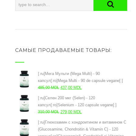
САМЫЕ ПРОДАВАЕМЫЕ ТОВАРЫ:
[:ru]Мега Мульти (Mega Multi) - 90
капсул[:ro]Mega Multi - 90 de capsule vegane[:]
Первоначальная
Текущая
485,00
MDL
437,00
MDL
цена
цена:
[:ru]Селен 200 мкг (Selen) - 120
составляла
437,00 MDL.
капсул[:ro]Selenium - 120 capsule vegane[:]
485,00 MDL.
Первоначальная
Текущая
310,00
MDL
279,00
MDL
цена
цена:
[:ru]Глюкозамин с хондроитином и витамином С
составляла
279,00 MDL.
(Glucosamine, Chondroitin & Vitamin C) - 120
310,00 MDL.