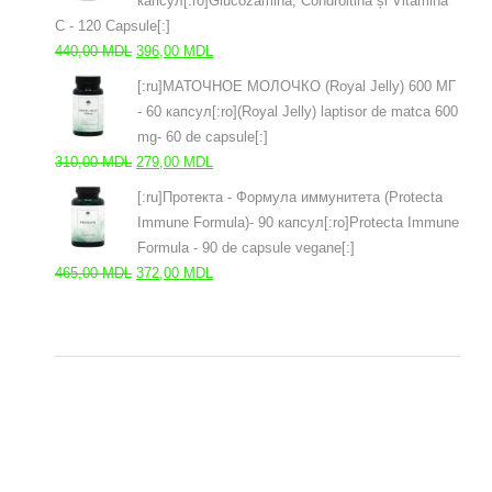
капсул[:ro]Glucozamină, Condroitină și Vitamina
C - 120 Capsule[:]
Первоначальная
Текущая
440,00
MDL
396,00
MDL
цена
цена:
[:ru]МАТОЧНОЕ МОЛОЧКО (Royal Jelly) 600 МГ
составляла
396,00 MDL.
- 60 капсул[:ro](Royal Jelly) laptisor de matca 600
440,00 MDL.
mg- 60 de capsule[:]
Первоначальная
Текущая
310,00
MDL
279,00
MDL
цена
цена:
[:ru]Протекта - Формула иммунитета (Protecta
составляла
279,00 MDL.
Immune Formula)- 90 капсул[:ro]Protecta Immune
310,00 MDL.
Formula - 90 de capsule vegane[:]
Первоначальная
Текущая
465,00
MDL
372,00
MDL
цена
цена:
составляла
372,00 MDL.
465,00 MDL.