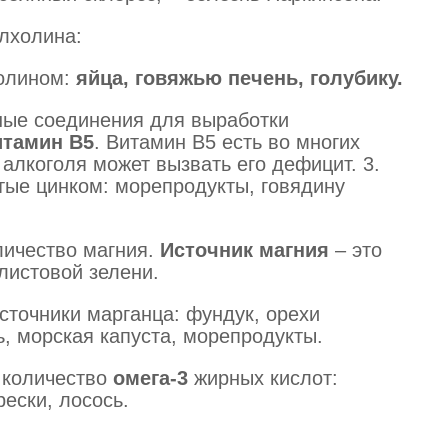
илхолина:
холином:
яйца, говяжью печень, голубику.
ные соединения для выработки
итамин В5
. Витамин В5 есть во многих
 алкоголя может вызвать его дефицит. 3.
тые цинком: морепродукты, говядину
личество магния.
Источник магния
– это
листовой зелени.
сточники марганца: фундук, орехи
, морская капуста, морепродукты.
е количество
омега-3
жирных кислот:
рески, лосось.