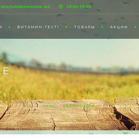
info@vitamineonline.md
09:00-19:00
Я
ВИТАМИН-ТЕСТ!
ТОВАРЫ
АКЦИИ
LE
HOME
/
БЕЗ РУБРИКИ
/
КАК УЛУЧШИТЬ