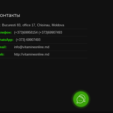
онтакты
r. Bucuresti 83, office 17, Chisinau, Moldova
елефон:
(+373)69958154 (+373)69907493
hatsApp:
(+373) 69907493
ail:
info@vitamineonline.md
eb:
http://vitamineonline.md