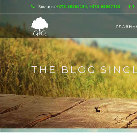
Звоните:
+373-69958154, +373-69907493
ГЛАВНА
THE BLOG SING