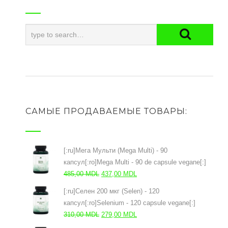
САМЫЕ ПРОДАВАЕМЫЕ ТОВАРЫ:
[:ru]Мега Мульти (Mega Multi) - 90
капсул[:ro]Mega Multi - 90 de capsule vegane[:]
Prețul
Prețul
485,00
MDL
437,00
MDL
inițial
curent
[:ru]Селен 200 мкг (Selen) - 120
a
este:
капсул[:ro]Selenium - 120 capsule vegane[:]
fost:
437,00 MDL.
Prețul
Prețul
310,00
MDL
279,00
MDL
485,00 MDL.
inițial
curent