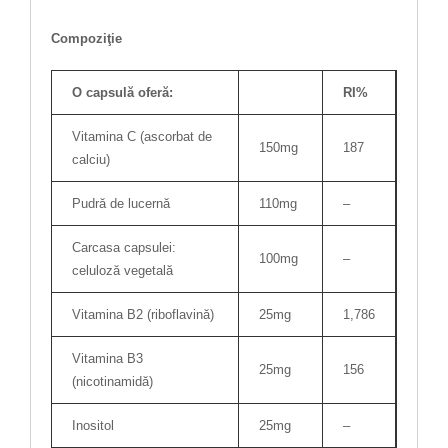
Compoziţie
O capsulă oferă:
RI%
Vitamina C (ascorbat de
150mg
187
calciu)
Pudră de lucernă
110mg
–
Carcasa capsulei:
100mg
–
celuloză vegetală
Vitamina B2 (riboflavină)
25mg
1,786
Vitamina B3
25mg
156
(nicotinamidă)
Inositol
25mg
–