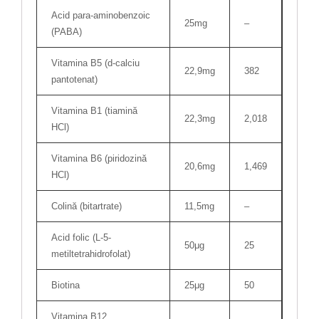
Acid para-aminobenzoic
25mg
–
(PABA)
Vitamina B5 (d-calciu
22,9mg
382
pantotenat)
Vitamina B1 (tiamină
22,3mg
2,018
HCl)
Vitamina B6 (piridozină
20,6mg
1,469
HCl)
Colină (bitartrate)
11,5mg
–
Acid folic (L-5-
50μg
25
metiltetrahidrofolat)
Biotina
25μg
50
Vitamina B12