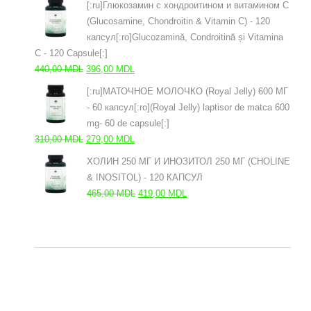
[:ru]Глюкозамин с хондроитином и витамином С
a
este:
(Glucosamine, Chondroitin & Vitamin C) - 120
fost:
279,00 MDL.
капсул[:ro]Glucozamină, Condroitină și Vitamina
310,00 MDL.
C - 120 Capsule[:]
Prețul
Prețul
440,00
MDL
396,00
MDL
inițial
curent
[:ru]МАТОЧНОЕ МОЛОЧКО (Royal Jelly) 600 МГ
a
este:
- 60 капсул[:ro](Royal Jelly) laptisor de matca 600
fost:
396,00 MDL.
mg- 60 de capsule[:]
440,00 MDL.
Prețul
Prețul
310,00
MDL
279,00
MDL
inițial
curent
ХОЛИН 250 МГ И ИНОЗИТОЛ 250 МГ (CHOLINE
a
este:
& INOSITOL) - 120 КАПСУЛ
fost:
279,00 MDL.
Prețul
Prețul
465,00
MDL
419,00
MDL
310,00 MDL.
inițial
curent
a
este:
fost:
419,00 MDL.
465,00 MDL.