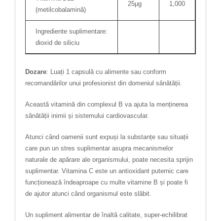
25μg
1,000
(metilcobalamină)
Ingrediente suplimentare:
dioxid de siliciu
Dozare
: Luați 1 capsulă cu alimente sau conform
recomandărilor unui profesionist din domeniul sănătății.
Această vitamină din complexul B va ajuta la menținerea
sănătății inimii și sistemului cardiovascular.
Atunci când oamenii sunt expuși la substanțe sau situații
care pun un stres suplimentar asupra mecanismelor
naturale de apărare ale organismului, poate necesita sprijin
suplimentar. Vitamina C este un antioxidant puternic care
funcționează îndeaproape cu multe vitamine B și poate fi
de ajutor atunci când organismul este slăbit.
Un supliment alimentar de înaltă calitate, super-echilibrat