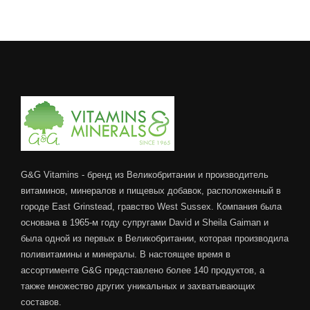
G&G Vitamins - бренд из Великобритании и производитель
витаминов, минералов и пищевых добавок, расположенный в
городе East Grinstead, гравство West Sussex. Компания была
основана в 1965-м году супругами David и Sheila Gaiman и
была одной из первых в Великобритании, которая производила
поливитамины и минералы. В настоящее время в
ассортименте G&G представлено более 140 продуктов, а
также множество других уникальных и захватывающих
составов.