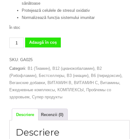
sănătoase
Protejează celulele de stresul oxidativ
Normalizează funcția sistemului imunitar
În stoc
Cantitate
Adaugă în coș
Complex
de
SKU:
GA025
vitamina
Categorii:
B1 (Тиамин)
,
B12 (цианокобаламин)
,
B2
B
(Рибофламин)
,
Бестселлеры
,
В3 (ниацин)
,
В6 (пиридоксин)
,
și
Веганские добавки
,
ВИТАМИН В
,
ВИТАМИН С
,
Витамины
,
vitamina
Ежедневные комплексы
,
КОМПЛЕКСЫ
,
Проблемы со
C
здоровьем
,
Супер продукты
150
mg
-
Descriere
Recenzii (0)
60
capsule
Descriere
vegane