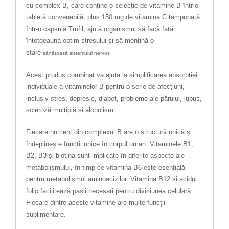
cu complex B, care conține o selecție de vitamine B într-o
tabletă convenabilă, plus 150 mg de vitamina C tamponată
într-o capsulă Trufil, ajută organismul să facă față
întotdeauna optim stresului și să mențină o
stare
sănătoasă
sistemului
nervos .
Acest produs combinat va ajuta la simplificarea absorbției
individuale a vitaminelor B pentru o serie de afecțiuni,
inclusiv stres, depresie, diabet, probleme ale părului, lupus,
scleroză multiplă și alcoolism.
Fiecare nutrient din complexul B are o structură unică și
îndeplinește funcții unice în corpul uman. Vitaminele B1,
B2, B3 și biotina sunt implicate în diferite aspecte ale
metabolismului, în timp ce vitamina B6 este esențială
pentru metabolismul aminoacizilor. Vitamina B12 și acidul
folic facilitează pașii necesari pentru diviziunea celulară.
Fiecare dintre aceste vitamine are multe funcții
suplimentare.