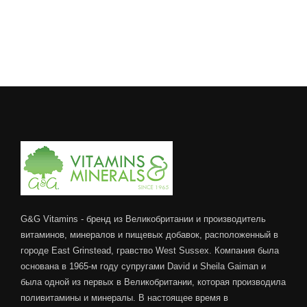
G&G Vitamins - бренд из Великобритании и производитель
витаминов, минералов и пищевых добавок, расположенный в
городе East Grinstead, гравство West Sussex. Компания была
основана в 1965-м году супругами David и Sheila Gaiman и
была одной из первых в Великобритании, которая производила
поливитамины и минералы. В настоящее время в