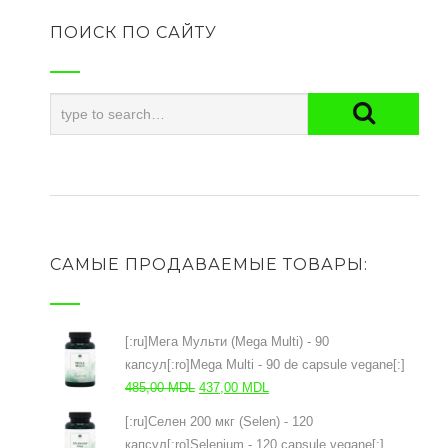
ПОИСК ПО САЙТУ
САМЫЕ ПРОДАВАЕМЫЕ ТОВАРЫ:
[:ru]Мега Мульти (Mega Multi) - 90
капсул[:ro]Mega Multi - 90 de capsule vegane[:]
Prețul
Prețul
485,00
MDL
437,00
MDL
inițial
curent
[:ru]Селен 200 мкг (Selen) - 120
a
este:
капсул[:ro]Selenium - 120 capsule vegane[:]