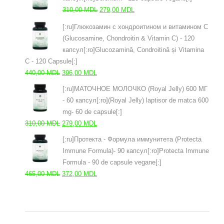
fost:
437,00 MDL.
Prețul
Prețul
310,00
MDL
279,00
MDL
485,00 MDL.
inițial
curent
[:ru]Глюкозамин с хондроитином и витамином С
a
este:
(Glucosamine, Chondroitin & Vitamin C) - 120
fost:
279,00 MDL.
капсул[:ro]Glucozamină, Condroitină și Vitamina
310,00 MDL.
C - 120 Capsule[:]
Prețul
Prețul
440,00
MDL
396,00
MDL
inițial
curent
[:ru]МАТОЧНОЕ МОЛОЧКО (Royal Jelly) 600 МГ
a
este:
- 60 капсул[:ro](Royal Jelly) laptisor de matca 600
fost:
396,00 MDL.
mg- 60 de capsule[:]
440,00 MDL.
Prețul
Prețul
310,00
MDL
279,00
MDL
inițial
curent
[:ru]Протекта - Формула иммунитета (Protecta
a
este:
Immune Formula)- 90 капсул[:ro]Protecta Immune
fost:
279,00 MDL.
Formula - 90 de capsule vegane[:]
310,00 MDL.
Prețul
Prețul
465,00
MDL
372,00
MDL
inițial
curent
a
este:
fost:
372,00 MDL.
465,00 MDL.