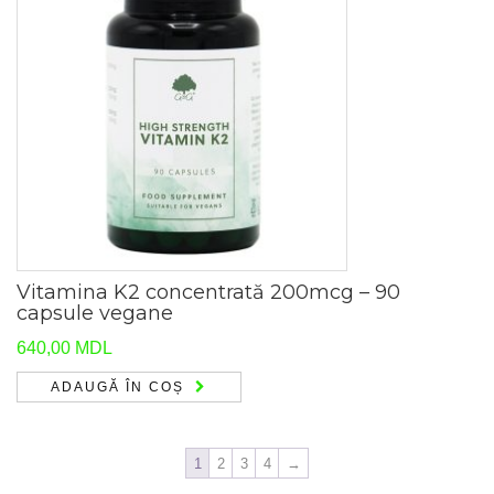
Vitamina K2 concentrată 200mcg – 90
capsule vegane
640,00
MDL
ADAUGĂ ÎN COȘ
1
2
3
4
→