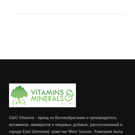
a
este:
fost:
372,00 MDL.
465,00 MDL.
G&G Vitamins - бренд из Великобритании и производитель
витаминов, минералов и пищевых добавок, расположенный в
городе East Grinstead, гравство West Sussex. Компания была