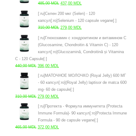
Prețul
Prețul
485,00
MDL
437,00
MDL
inițial
curent
[:ru]Селен 200 мкг (Selen) - 120
a
este:
капсул[:ro]Selenium - 120 capsule vegane[:]
fost:
437,00 MDL.
Prețul
Prețul
310,00
MDL
279,00
MDL
485,00 MDL.
inițial
curent
[:ru]Глюкозамин с хондроитином и витамином С
a
este:
(Glucosamine, Chondroitin & Vitamin C) - 120
fost:
279,00 MDL.
капсул[:ro]Glucozamină, Condroitină și Vitamina
310,00 MDL.
C - 120 Capsule[:]
Prețul
Prețul
440,00
MDL
396,00
MDL
inițial
curent
[:ru]МАТОЧНОЕ МОЛОЧКО (Royal Jelly) 600 МГ
a
este:
- 60 капсул[:ro](Royal Jelly) laptisor de matca 600
fost:
396,00 MDL.
mg- 60 de capsule[:]
440,00 MDL.
Prețul
Prețul
310,00
MDL
279,00
MDL
inițial
curent
[:ru]Протекта - Формула иммунитета (Protecta
a
este:
Immune Formula)- 90 капсул[:ro]Protecta Immune
fost:
279,00 MDL.
Formula - 90 de capsule vegane[:]
310,00 MDL.
Prețul
Prețul
465,00
MDL
372,00
MDL
inițial
curent