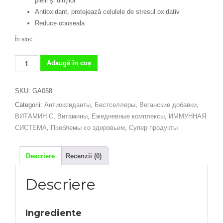
pielii și dinților
Antioxidant, protejează celulele de stresul oxidativ
Reduce oboseala
În stoc
Cantitate
Adaugă în coș
Complex
de
SKU:
GA058
vitamina
Categorii:
Антиоксиданты
,
Бестселлеры
,
Веганские добавки
,
C
ВИТАМИН С
,
Витамины
,
Ежедневные комплексы
,
ИММУННАЯ
1000mg
СИСТЕМА
,
Проблемы со здоровьем
,
Супер продукты
cu
măceșe
și
Descriere
Recenzii (0)
acerola
-
Descriere
120
capsule
vegane
Ingrediente