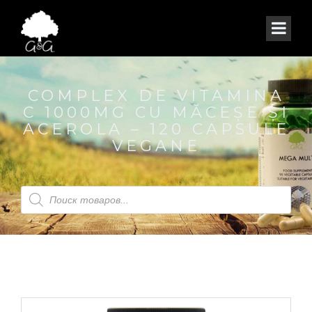
COMPLEX DE VITAMINA
C 1000MG CU MĂCEȘE ȘI
ACEROLA – 120 CAPSULE
VEGANE
Products
search