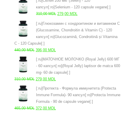
[:ru]Селен 200 мкг (Selen) - 120
a
este:
капсул[:ro]Selenium - 120 capsule vegane[:]
fost:
437,00 MDL.
Prețul
Prețul
310,00
MDL
279,00
MDL
485,00 MDL.
inițial
curent
[:ru]Глюкозамин с хондроитином и витамином С
a
este:
(Glucosamine, Chondroitin & Vitamin C) - 120
fost:
279,00 MDL.
капсул[:ro]Glucozamină, Condroitină și Vitamina
310,00 MDL.
C - 120 Capsule[:]
Prețul
Prețul
440,00
MDL
396,00
MDL
inițial
curent
[:ru]МАТОЧНОЕ МОЛОЧКО (Royal Jelly) 600 МГ
a
este:
- 60 капсул[:ro](Royal Jelly) laptisor de matca 600
fost:
396,00 MDL.
mg- 60 de capsule[:]
440,00 MDL.
Prețul
Prețul
310,00
MDL
279,00
MDL
inițial
curent
[:ru]Протекта - Формула иммунитета (Protecta
a
este:
Immune Formula)- 90 капсул[:ro]Protecta Immune
fost:
279,00 MDL.
Formula - 90 de capsule vegane[:]
310,00 MDL.
Prețul
Prețul
465,00
MDL
372,00
MDL
inițial
curent
a
este:
fost:
372,00 MDL.