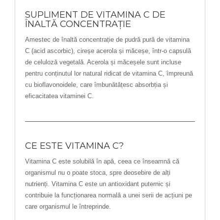
SUPLIMENT DE VITAMINA C DE
ÎNALTĂ CONCENTRAȚIE
Amestec de înaltă concentrație de pudră pură de vitamina
C (acid ascorbic), cireșe acerola și măceșe, într-o capsulă
de celuloză vegetală. Acerola și măceșele sunt incluse
pentru conținutul lor natural ridicat de vitamina C, împreună
cu bioflavonoidele, care îmbunătățesc absorbția și
eficacitatea vitaminei C.
CE ESTE VITAMINA C?
Vitamina C este solubilă în apă, ceea ce înseamnă că
organismul nu o poate stoca, spre deosebire de alți
nutrienți. Vitamina C este un antioxidant puternic și
contribuie la funcționarea normală a unei serii de acțiuni pe
care organismul le întreprinde.