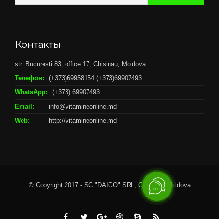
Контакты
str. Bucuresti 83, office 17, Chisinau, Moldova
Телефон:
(+373)69958154 (+373)69907493
WhatsApp:
(+373) 69907493
Email:
info@vitamineonline.md
Web:
http://vitamineonline.md
© Copyright 2017 - SC "DAIGO" SRL, Chisianu, Moldova