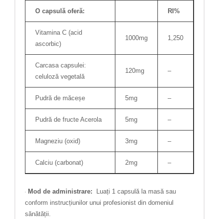
O capsulă oferă:
RI%
Vitamina C (acid
1000mg
1,250
ascorbic)
Carcasa capsulei:
120mg
–
celuloză vegetală
Pudră de măceșe
5mg
–
Pudră de fructe Acerola
5mg
–
Magneziu (oxid)
3mg
–
Calciu (carbonat)
2mg
–
Mod de administrare:
Luați 1 capsulă la masă sau
conform instrucțiunilor unui profesionist din domeniul
sănătății.