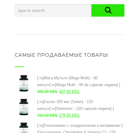
САМЫЕ ПРОДАВАЕМЫЕ ТОВАРЫ:
[:ru]Мега Мульти (Mega Multi) - 90
капсул[:ro]Mega Multi - 90 de capsule vegane[:]
Prețul
Prețul
485,00
MDL
437,00
MDL
inițial
curent
[:ru]Селен 200 мкг (Selen) - 120
a
este:
капсул[:ro]Selenium - 120 capsule vegane[:]
fost:
437,00 MDL.
Prețul
Prețul
310,00
MDL
279,00
MDL
485,00 MDL.
inițial
curent
[:ru]Глюкозамин с хондроитином и витамином С
a
este:
(Glucosamine, Chondroitin & Vitamin C) - 120