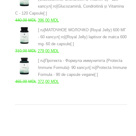
fost:
279,00 MDL.
капсул[:ro]Glucozamină, Condroitină și Vitamina
310,00 MDL.
C - 120 Capsule[:]
Prețul
Prețul
440,00
MDL
396,00
MDL
inițial
curent
[:ru]МАТОЧНОЕ МОЛОЧКО (Royal Jelly) 600 МГ
a
este:
- 60 капсул[:ro](Royal Jelly) laptisor de matca 600
fost:
396,00 MDL.
mg- 60 de capsule[:]
440,00 MDL.
Prețul
Prețul
310,00
MDL
279,00
MDL
inițial
curent
[:ru]Протекта - Формула иммунитета (Protecta
a
este:
Immune Formula)- 90 капсул[:ro]Protecta Immune
fost:
279,00 MDL.
Formula - 90 de capsule vegane[:]
310,00 MDL.
Prețul
Prețul
465,00
MDL
372,00
MDL
inițial
curent
a
este:
fost:
372,00 MDL.
465,00 MDL.