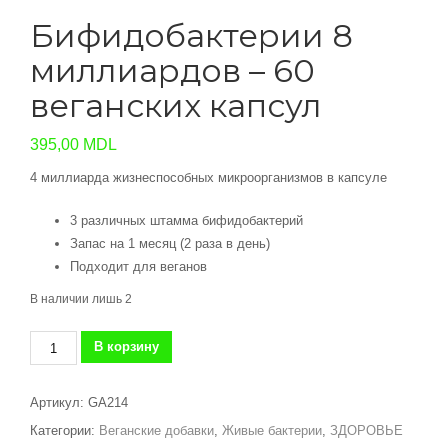
Бифидобактерии 8
миллиардов – 60
веганских капсул
395,00
MDL
4 миллиарда жизнеспособных микроорганизмов в капсуле
3 различных штамма бифидобактерий
Запас на 1 месяц (2 раза в день)
Подходит для веганов
В наличии лишь 2
Количество
В корзину
товара
Бифидобактерии
Артикул:
GA214
8
Категории:
Веганские добавки
,
Живые бактерии
,
ЗДОРОВЬЕ
миллиардов