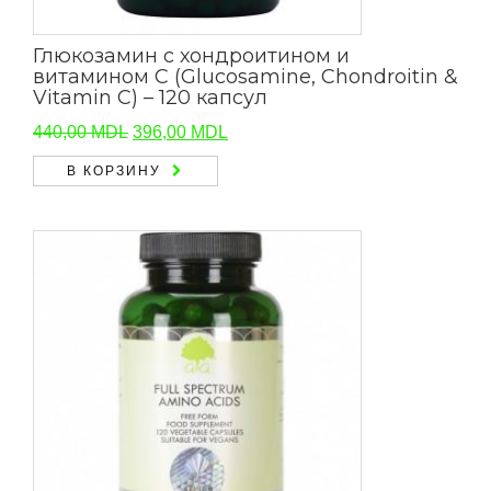
Глюкозамин с хондроитином и
витамином С (Glucosamine, Chondroitin &
Vitamin C) – 120 капсул
Первоначальная
Текущая
440,00
MDL
396,00
MDL
цена
цена:
В КОРЗИНУ
составляла
396,00 MDL.
440,00 MDL.