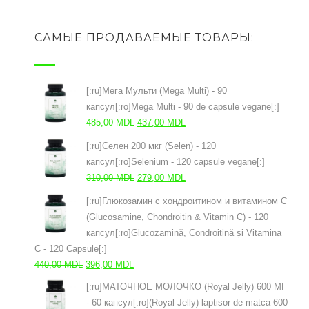
САМЫЕ ПРОДАВАЕМЫЕ ТОВАРЫ:
[:ru]Мега Мульти (Mega Multi) - 90
капсул[:ro]Mega Multi - 90 de capsule vegane[:]
Первоначальная
Текущая
485,00
MDL
437,00
MDL
цена
цена:
[:ru]Селен 200 мкг (Selen) - 120
составляла
437,00 MDL.
капсул[:ro]Selenium - 120 capsule vegane[:]
485,00 MDL.
Первоначальная
Текущая
310,00
MDL
279,00
MDL
цена
цена:
[:ru]Глюкозамин с хондроитином и витамином С
составляла
279,00 MDL.
(Glucosamine, Chondroitin & Vitamin C) - 120
310,00 MDL.
капсул[:ro]Glucozamină, Condroitină și Vitamina
C - 120 Capsule[:]
Первоначальная
Текущая
440,00
MDL
396,00
MDL
цена
цена:
[:ru]МАТОЧНОЕ МОЛОЧКО (Royal Jelly) 600 МГ
составляла
396,00 MDL.
- 60 капсул[:ro](Royal Jelly) laptisor de matca 600