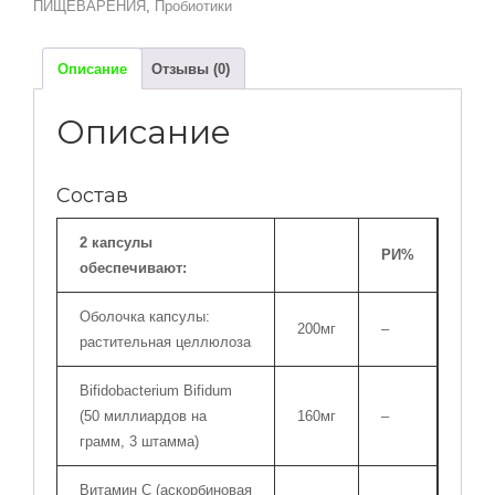
ПИЩЕВАРЕНИЯ
,
Пробиотики
-
60
веганских
Описание
Отзывы (0)
капсул
Описание
Состав
2 капсулы
РИ%
обеспечивают:
Оболочка капсулы:
200мг
–
растительная целлюлоза
Bifidobacterium Bifidum
(50 миллиардов на
160мг
–
грамм, 3 штамма)
Витамин С (аскорбиновая