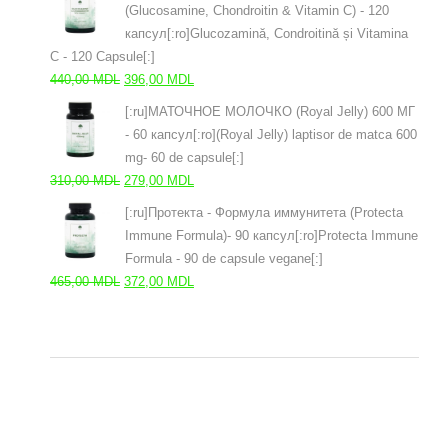
(Glucosamine, Chondroitin & Vitamin C) - 120
310,00 MDL.
капсул[:ro]Glucozamină, Condroitină și Vitamina
C - 120 Capsule[:]
Первоначальная
Текущая
440,00
MDL
396,00
MDL
цена
цена:
[:ru]МАТОЧНОЕ МОЛОЧКО (Royal Jelly) 600 МГ
составляла
396,00 MDL.
- 60 капсул[:ro](Royal Jelly) laptisor de matca 600
440,00 MDL.
mg- 60 de capsule[:]
Первоначальная
Текущая
310,00
MDL
279,00
MDL
цена
цена:
[:ru]Протекта - Формула иммунитета (Protecta
составляла
279,00 MDL.
Immune Formula)- 90 капсул[:ro]Protecta Immune
310,00 MDL.
Formula - 90 de capsule vegane[:]
Первоначальная
Текущая
465,00
MDL
372,00
MDL
цена
цена:
составляла
372,00 MDL.
465,00 MDL.