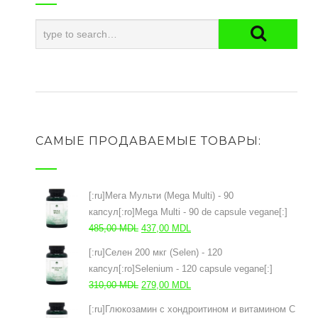
САМЫЕ ПРОДАВАЕМЫЕ ТОВАРЫ:
[:ru]Мега Мульти (Mega Multi) - 90
капсул[:ro]Mega Multi - 90 de capsule vegane[:]
Первоначальная
Текущая
485,00
MDL
437,00
MDL
цена
цена:
[:ru]Селен 200 мкг (Selen) - 120
составляла
437,00 MDL.
капсул[:ro]Selenium - 120 capsule vegane[:]
485,00 MDL.
Первоначальная
Текущая
310,00
MDL
279,00
MDL
цена
цена:
[:ru]Глюкозамин с хондроитином и витамином С
составляла
279,00 MDL.