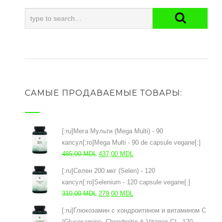
САМЫЕ ПРОДАВАЕМЫЕ ТОВАРЫ:
[:ru]Мега Мульти (Mega Multi) - 90
капсул[:ro]Mega Multi - 90 de capsule vegane[:]
Первоначальная
Текущая
485,00
MDL
437,00
MDL
цена
цена:
[:ru]Селен 200 мкг (Selen) - 120
составляла
437,00 MDL.
капсул[:ro]Selenium - 120 capsule vegane[:]
485,00 MDL.
Первоначальная
Текущая
310,00
MDL
279,00
MDL
цена
цена:
[:ru]Глюкозамин с хондроитином и витамином С
составляла
279,00 MDL.
(Glucosamine, Chondroitin & Vitamin C) - 120