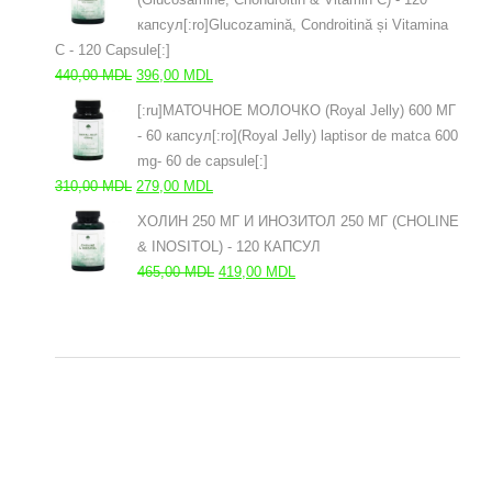
310,00 MDL.
капсул[:ro]Glucozamină, Condroitină și Vitamina
C - 120 Capsule[:]
Первоначальная
Текущая
440,00
MDL
396,00
MDL
цена
цена:
[:ru]МАТОЧНОЕ МОЛОЧКО (Royal Jelly) 600 МГ
составляла
396,00 MDL.
- 60 капсул[:ro](Royal Jelly) laptisor de matca 600
440,00 MDL.
mg- 60 de capsule[:]
Первоначальная
Текущая
310,00
MDL
279,00
MDL
цена
цена:
ХОЛИН 250 МГ И ИНОЗИТОЛ 250 МГ (CHOLINE
составляла
279,00 MDL.
& INOSITOL) - 120 КАПСУЛ
310,00 MDL.
Первоначальная
Текущая
465,00
MDL
419,00
MDL
цена
цена:
составляла
419,00 MDL.
465,00 MDL.