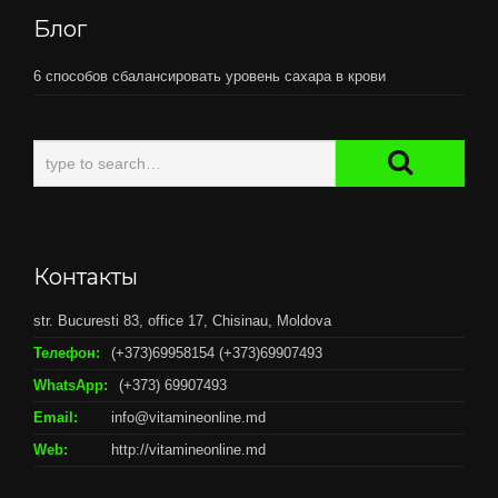
Блог
6 способов сбалансировать уровень сахара в крови
Контакты
str. Bucuresti 83, office 17, Chisinau, Moldova
Телефон:
(+373)69958154 (+373)69907493
WhatsApp:
(+373) 69907493
Email:
info@vitamineonline.md
Web:
http://vitamineonline.md