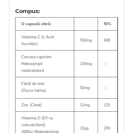
Compus
:
O capsulă oferă:
RI%
Vitamina C (L-Acid
550mg
688
Ascorbic)
Carcasa capsulei:
Hidroxipropil
100mg
–
metilceluloză
Făină de orez
50mg
–
(Oryza sativa)
Zinc (Citrat)
12mg
125
Vitamina D (D3 ca
colecalciferol)
10μg
200
(400iu) (Maltodextrină,