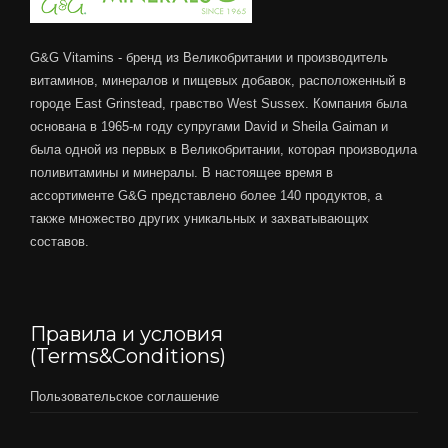
G&G Vitamins - бренд из Великобритании и производитель
витаминов, минералов и пищевых добавок, расположенный в
городе East Grinstead, гравство West Sussex. Компания была
основана в 1965-м году супругами David и Sheila Gaiman и
была одной из первых в Великобритании, которая производила
поливитамины и минералы. В настоящее время в
ассортименте G&G представлено более 140 продуктов, а
также множество других уникальных и захватывающих
составов.
Правила и условия
(Terms&Conditions)
Пользовательское соглашение