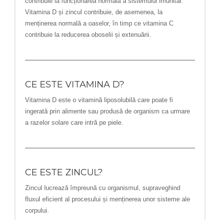
contribuie la funcționarea normală a sistemului imunitar.
Vitamina D și zincul contribuie, de asemenea, la
menținerea normală a oaselor, în timp ce vitamina C
contribuie la reducerea oboselii și extenuării.
CE ESTE VITAMINA D?
Vitamina D este o vitamină liposolubilă care poate fi
ingerată prin alimente sau produsă de organism ca urmare
a razelor solare care intră pe piele.
CE ESTE ZINCUL?
Zincul lucrează împreună cu organismul, supraveghind
fluxul eficient al procesului și menținerea unor sisteme ale
corpului.