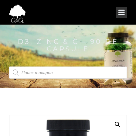
D3, ZINC & C – 90 DE
CAPSULE
Products
search