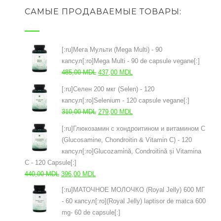
САМЫЕ ПРОДАВАЕМЫЕ ТОВАРЫ:
[:ru]Мега Мульти (Mega Multi) - 90
капсул[:ro]Mega Multi - 90 de capsule vegane[:]
Prețul
Prețul
485,00
MDL
437,00
MDL
inițial
curent
[:ru]Селен 200 мкг (Selen) - 120
a
este:
капсул[:ro]Selenium - 120 capsule vegane[:]
fost:
437,00 MDL.
Prețul
Prețul
310,00
MDL
279,00
MDL
485,00 MDL.
inițial
curent
[:ru]Глюкозамин с хондроитином и витамином С
a
este:
(Glucosamine, Chondroitin & Vitamin C) - 120
fost:
279,00 MDL.
капсул[:ro]Glucozamină, Condroitină și Vitamina
310,00 MDL.
C - 120 Capsule[:]
Prețul
Prețul
440,00
MDL
396,00
MDL
inițial
curent
[:ru]МАТОЧНОЕ МОЛОЧКО (Royal Jelly) 600 МГ
a
este:
- 60 капсул[:ro](Royal Jelly) laptisor de matca 600
fost:
396,00 MDL.
mg- 60 de capsule[:]
440,00 MDL.