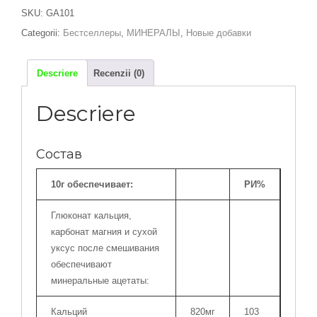
M:
SKU:
GA101
Кальций-
Categorii:
Бестселлеры
,
МИНЕРАЛЫ
,
Новые добавки
Магний
100
г
Descriere
Recenzii (0)
Descriere
Состав
10г обеспечивает:
РИ%
Глюконат кальция,
карбонат магния и сухой
уксус после смешивания
обеспечивают
минеральные ацетаты:
Кальций
820мг
103