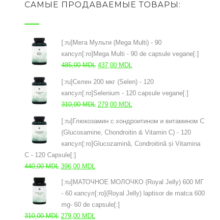
САМЫЕ ПРОДАВАЕМЫЕ ТОВАРЫ:
[:ru]Мега Мульти (Mega Multi) - 90
капсул[:ro]Mega Multi - 90 de capsule vegane[:]
Prețul
Prețul
485,00
MDL
437,00
MDL
inițial
curent
[:ru]Селен 200 мкг (Selen) - 120
a
este:
капсул[:ro]Selenium - 120 capsule vegane[:]
fost:
437,00 MDL.
Prețul
Prețul
310,00
MDL
279,00
MDL
485,00 MDL.
inițial
curent
[:ru]Глюкозамин с хондроитином и витамином С
a
este:
(Glucosamine, Chondroitin & Vitamin C) - 120
fost:
279,00 MDL.
капсул[:ro]Glucozamină, Condroitină și Vitamina
310,00 MDL.
C - 120 Capsule[:]
Prețul
Prețul
440,00
MDL
396,00
MDL
inițial
curent
[:ru]МАТОЧНОЕ МОЛОЧКО (Royal Jelly) 600 МГ
a
este:
- 60 капсул[:ro](Royal Jelly) laptisor de matca 600
fost:
396,00 MDL.
mg- 60 de capsule[:]
440,00 MDL.
Prețul
Prețul
310,00
MDL
279,00
MDL