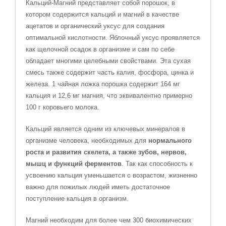
Кальций-Магний представляет собой порошок, в
котором содержится
кальций
и
магний
в качестве
ацетатов и органический уксус для создания
оптимальной кислотности. Яблочный уксус проявляется
как щелочной осадок в организме и сам по себе
обладает многими целебными свойствами. Эта сухая
смесь также содержит часть
калия
,
фосфора
,
цинка
и
железа
. 1 чайная ложка порошка содержит 164 мг
кальция
и 12,6 мг
магния
, что эквивалентно примерно
100 г коровьего молока.
Кальций
является одним из ключевых минералов в
организме человека, необходимых для
нормального
роста и развития скелета, а также зубов, нервов,
мышц и функций
ферментов
. Так как способность к
усвоению
кальция
уменьшается с возрастом, жизненно
важно для пожилых людей иметь достаточное
поступление
кальция
в организм.
Магний
необходим для более чем 300 биохимических