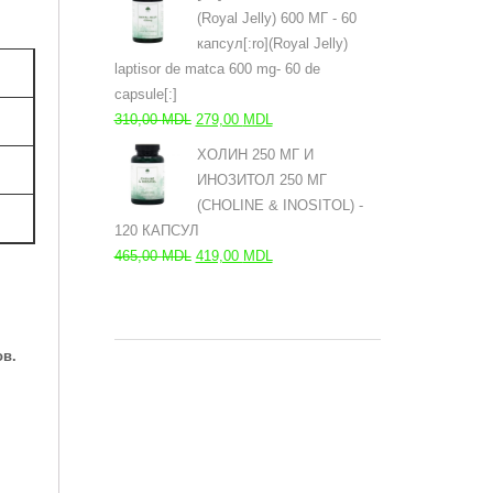
составляла
396,00 MDL.
(Royal Jelly) 600 МГ - 60
440,00 MDL.
капсул[:ro](Royal Jelly)
laptisor de matca 600 mg- 60 de
capsule[:]
Первоначальная
Текущая
310,00
MDL
279,00
MDL
цена
цена:
ХОЛИН 250 МГ И
составляла
279,00 MDL.
ИНОЗИТОЛ 250 МГ
310,00 MDL.
(CHOLINE & INOSITOL) -
120 КАПСУЛ
Первоначальная
Текущая
465,00
MDL
419,00
MDL
цена
цена:
составляла
419,00 MDL.
465,00 MDL.
ов.