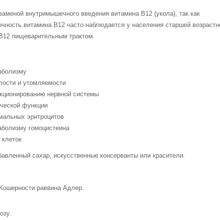
заменой внутримышечного введения витамина B12 (укола), так как
очность витамина B12 часто наблюдается у населения старшей возрастн
B12 пищеварительным трактом.
аболизму
лости и утомляемости
кционированию нервной системы
ческой функции
мальных эритроцитов
аболизму гомоцистеина
 клеток
бавленный сахар, искусственные консерванты или красители.
Кошерности раввина Адлер.
озу.