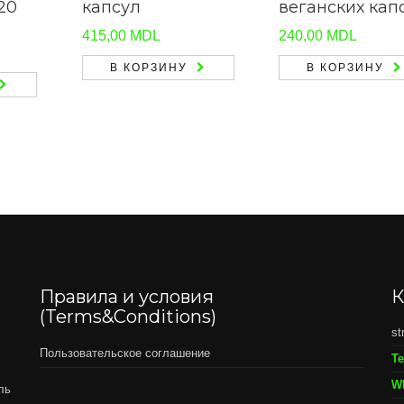
20
капсул
веганских кап
415,00
MDL
240,00
MDL
В КОРЗИНУ
В КОРЗИНУ
Правила и условия
К
(Terms&Conditions)
st
Пользовательское соглашение
Т
W
ль