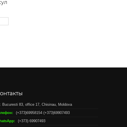
сул
онтакты
r. Bucuresti 83, office 17, Chisinau, Moldova
елефон:
(+373)69958154 (+373)69907493
hatsApp:
(+373) 69907493