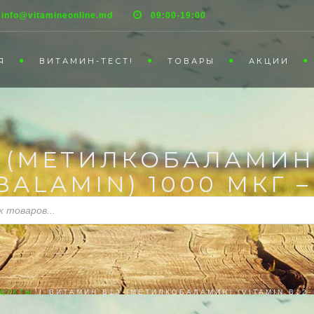
info@vitamineonline.md
09:00-19:00
Я
ВИТАМИН-ТЕСТ!
ТОВАРЫ
АКЦИИ
 (МЕТИЛКОБАЛАМИН)
BALAMIN) 1000 МКГ –
ДУКТЫ
/
ВИТАМИН B12 (МЕТИЛКОБАЛАМИН) (VITAMIN B12-