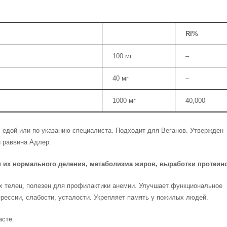
RI%
100 мг
–
40 мг
–
1000 мг
40,000
 едой или по указанию специалиста. Подходит для Веганов. Утвержден
 раввина Адлер.
 их нормального деления, метаболизма жиров, выработки протеин
х телец, полезен для профилактики анемии. Улучшает функциональное
рессии, слабости, усталости. Укрепляет память у пожилых людей.
асте.