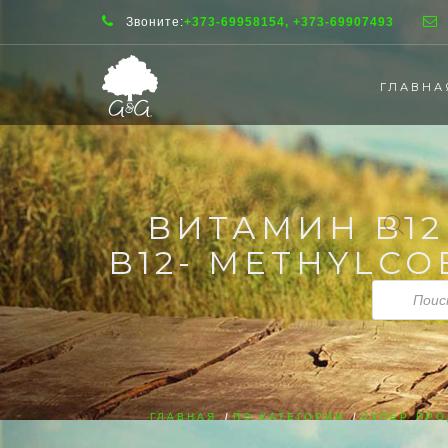
Звоните:
+373-69958154, +373-69907493
ГЛАВНА
ВИТАМИН B12
B12- METHYLCO
Поиск
товаров
ГЛАВНАЯ
/
ПО КАТЕГОРИИ
/
СУПЕР ПРО