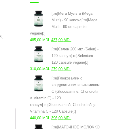
[:ru]Мега Мульти (Mega
Multi) - 90 капсул[:ro]Mega
Multi - 90 de capsule
vegane[:]
В
,
Первоначальная
Текущая
485,00
MDL
437,00
MDL
цена
цена:
[:ru]Селен 200 мкг (Selen) -
составляла
437,00 MDL.
120 капсул[:ro]Selenium -
485,00 MDL.
120 capsule vegane[:]
Первоначальная
Текущая
310,00
MDL
279,00
MDL
цена
цена:
[:ru]Глюкозамин с
составляла
279,00 MDL.
хондроитином и витамином
310,00 MDL.
С (Glucosamine, Chondroitin
& Vitamin C) - 120
капсул[:ro]Glucozamină, Condroitină și
Vitamina C - 120 Capsule[:]
Первоначальная
Текущая
440,00
MDL
396,00
MDL
цена
цена:
[:ru]МАТОЧНОЕ МОЛОЧКО