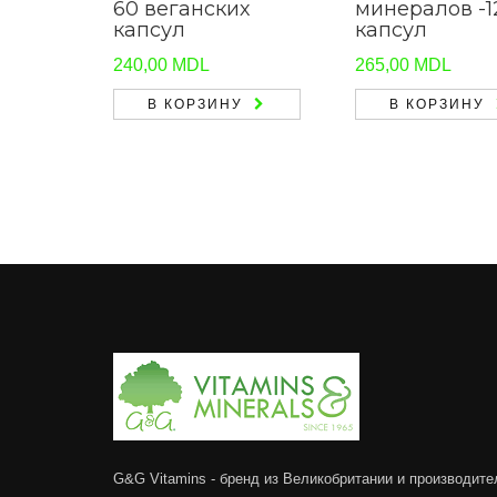
60 веганских
минералов -1
капсул
капсул
240,00
MDL
265,00
MDL
В КОРЗИНУ
В КОРЗИНУ
G&G Vitamins - бренд из Великобритании и производите