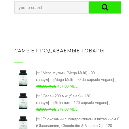
САМЫЕ ПРОДАВАЕМЫЕ ТОВАРЫ:
[:ru]Мега Мульти (Mega Multi) - 90
капсул[:ro]Mega Multi - 90 de capsule vegane[:]
Первоначальная
Текущая
485,00
MDL
437,00
MDL
цена
цена:
[:ru]Селен 200 мкг (Selen) - 120
составляла
437,00 MDL.
капсул[:ro]Selenium - 120 capsule vegane[:]
485,00 MDL.
Первоначальная
Текущая
310,00
MDL
279,00
MDL
цена
цена:
[:ru]Глюкозамин с хондроитином и витамином С
составляла
279,00 MDL.
(Glucosamine, Chondroitin & Vitamin C) - 120
310,00 MDL.