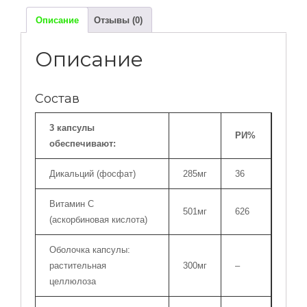
+
Описание
Отзывы (0)
кальций
(GUK)
Описание
-
120
капсул
Состав
3 капсулы
РИ%
обеспечивают:
Дикальций (фосфат)
285мг
36
Витамин С
501мг
626
(аскорбиновая кислота)
Оболочка капсулы:
растительная
300мг
–
целлюлоза