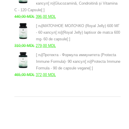
капсул[:ro]Glucozamină, Condroitină și Vitamina
C - 120 Capsule[:]
Первоначальная
Текущая
440,00
MDL
396,00
MDL
цена
цена:
[:ru]МАТОЧНОЕ МОЛОЧКО (Royal Jelly) 600 МГ
составляла
396,00 MDL.
- 60 капсул[:ro](Royal Jelly) laptisor de matca 600
440,00 MDL.
mg- 60 de capsule[:]
Первоначальная
Текущая
310,00
MDL
279,00
MDL
цена
цена:
[:ru]Протекта - Формула иммунитета (Protecta
составляла
279,00 MDL.
Immune Formula)- 90 капсул[:ro]Protecta Immune
310,00 MDL.
Formula - 90 de capsule vegane[:]
Первоначальная
Текущая
465,00
MDL
372,00
MDL
цена
цена:
составляла
372,00 MDL.
465,00 MDL.