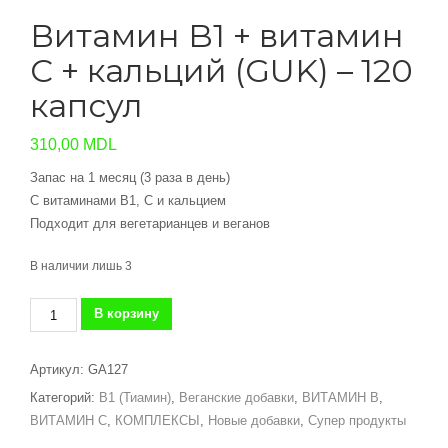
Витамин B1 + витамин
С + кальций (GUK) – 120
капсул
310,00
MDL
Запас на 1 месяц (3 раза в день)
С витаминами B1, C и кальцием
Подходит для вегетарианцев и веганов
В наличии лишь 3
Количество
В корзину
товара
Витамин
Артикул:
GA127
B1
Категорий:
B1 (Тиамин)
,
Веганские добавки
,
ВИТАМИН В
,
+
ВИТАМИН С
,
КОМПЛЕКСЫ
,
Новые добавки
,
Супер продукты
витамин
С