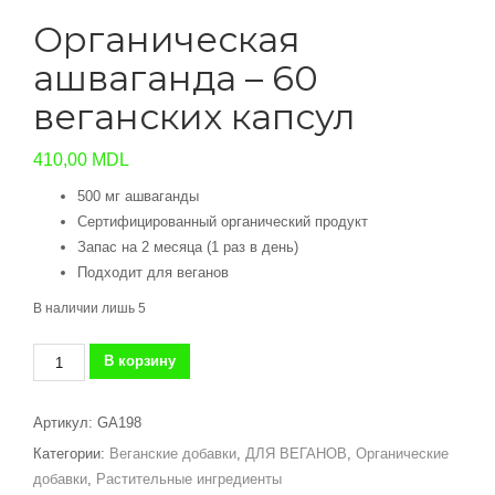
Органическая
ашваганда – 60
веганских капсул
410,00
MDL
500 мг ашваганды
Сертифицированный органический продукт
Запас на 2 месяца (1 раз в день)
Подходит для веганов
В наличии лишь 5
Количество
В корзину
товара
Органическая
Артикул:
GA198
ашваганда
Категории:
Веганские добавки
,
ДЛЯ ВЕГАНОВ
,
Органические
-
добавки
,
Растительные ингредиенты
60