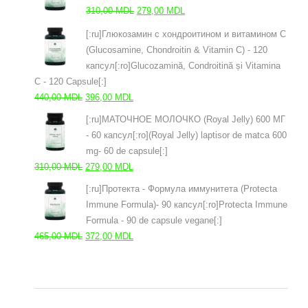
485,00 MDL.
Первоначальная
Текущая
310,00
MDL
279,00
MDL
цена
цена:
[:ru]Глюкозамин с хондроитином и витамином С
составляла
279,00 MDL.
(Glucosamine, Chondroitin & Vitamin C) - 120
310,00 MDL.
капсул[:ro]Glucozamină, Condroitină și Vitamina
C - 120 Capsule[:]
Первоначальная
Текущая
440,00
MDL
396,00
MDL
цена
цена:
[:ru]МАТОЧНОЕ МОЛОЧКО (Royal Jelly) 600 МГ
составляла
396,00 MDL.
- 60 капсул[:ro](Royal Jelly) laptisor de matca 600
440,00 MDL.
mg- 60 de capsule[:]
Первоначальная
Текущая
310,00
MDL
279,00
MDL
цена
цена:
[:ru]Протекта - Формула иммунитета (Protecta
составляла
279,00 MDL.
Immune Formula)- 90 капсул[:ro]Protecta Immune
310,00 MDL.
Formula - 90 de capsule vegane[:]
Первоначальная
Текущая
465,00
MDL
372,00
MDL
цена
цена:
составляла
372,00 MDL.
465,00 MDL.