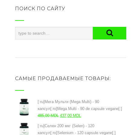
ПОИСК ПО САЙТУ
САМЫЕ ПРОДАВАЕМЫЕ ТОВАРЫ:
[:ru]Мега Мульти (Mega Multi) - 90
капсул[:ro]Mega Multi - 90 de capsule vegane[:]
Первоначальная
Текущая
485,00
MDL
437,00
MDL
цена
цена:
[:ru]Селен 200 мкг (Selen) - 120
составляла
437,00 MDL.
капсул[:ro]Selenium - 120 capsule vegane[:]