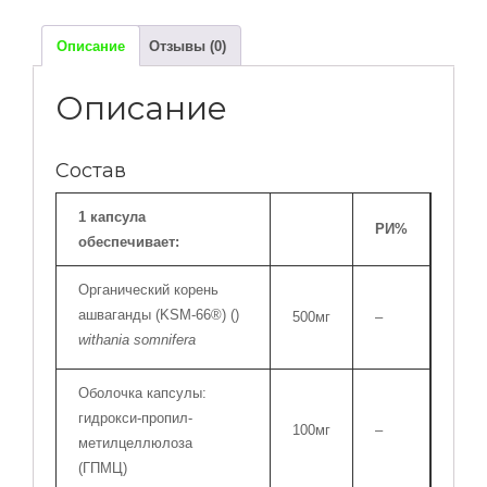
веганских
капсул
Описание
Отзывы (0)
Описание
Состав
1 капсула
РИ%
обеспечивает:
Органический корень
ашваганды (KSM-66®) (
)
500мг
–
withania somnifera
Оболочка капсулы:
гидрокси-пропил-
100мг
–
метилцеллюлоза
(ГПМЦ)