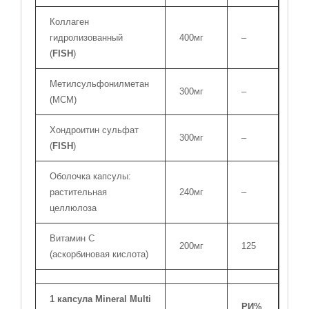
Коллаген
гидролизованный
400мг
–
(
FISH
)
Метилсульфонилметан
300мг
–
(МСМ)
Хондроитин сульфат
300мг
–
(
FISH
)
Оболочка капсулы:
растительная
240мг
–
целлюлоза
Витамин С
200мг
125
(аскорбиновая кислота)
1 капсула Mineral Multi
РИ%