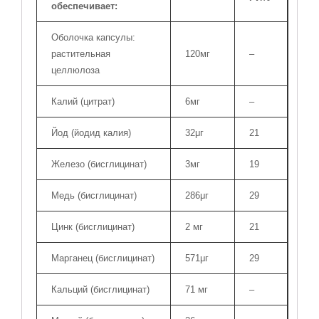
обеспечивает:
Оболочка капсулы:
растительная
120мг
–
целлюлоза
Калий (цитрат)
6мг
–
Йод (йодид калия)
32μг
21
Железо (бисглицинат)
3мг
19
Медь (бисглицинат)
286μг
29
Цинк (бисглицинат)
2 мг
21
Марганец (бисглицинат)
571μг
29
Кальций (бисглицинат)
71 мг
–