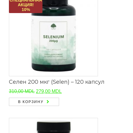
АКЦИЯ!
10%
Селен 200 мкг (Selen) – 120 капсул
Первоначальная
Текущая
310,00
MDL
279,00
MDL
цена
цена:
В КОРЗИНУ
составляла
279,00 MDL.
310,00 MDL.