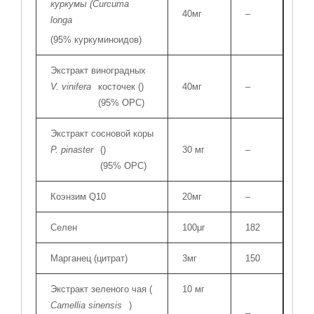
куркумы (Curcuma
40мг
–
longa
(95% куркуминоидов)
Экстракт виноградных
V. vinifera
косточек (
)
40мг
–
(95% OPC)
Экстракт сосновой коры
P. pinaster
(
)
30 мг
–
(95% OPC)
Коэнзим Q10
20мг
–
Селен
100μг
182
Марганец (цитрат)
3мг
150
Экстракт зеленого чая (
10 мг
Camellia sinensis
)
–