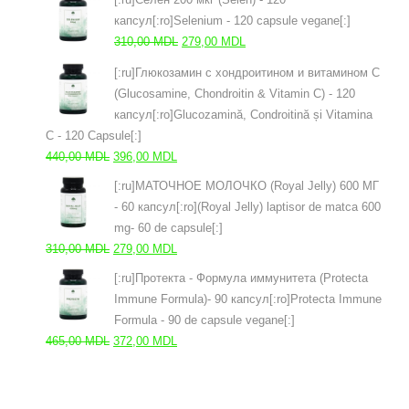
составляла
437,00 MDL.
капсул[:ro]Selenium - 120 capsule vegane[:]
485,00 MDL.
Первоначальная
Текущая
310,00
MDL
279,00
MDL
цена
цена:
[:ru]Глюкозамин с хондроитином и витамином С
составляла
279,00 MDL.
(Glucosamine, Chondroitin & Vitamin C) - 120
310,00 MDL.
капсул[:ro]Glucozamină, Condroitină și Vitamina
C - 120 Capsule[:]
Первоначальная
Текущая
440,00
MDL
396,00
MDL
цена
цена:
[:ru]МАТОЧНОЕ МОЛОЧКО (Royal Jelly) 600 МГ
составляла
396,00 MDL.
- 60 капсул[:ro](Royal Jelly) laptisor de matca 600
440,00 MDL.
mg- 60 de capsule[:]
Первоначальная
Текущая
310,00
MDL
279,00
MDL
цена
цена:
[:ru]Протекта - Формула иммунитета (Protecta
составляла
279,00 MDL.
Immune Formula)- 90 капсул[:ro]Protecta Immune
310,00 MDL.
Formula - 90 de capsule vegane[:]
Первоначальная
Текущая
465,00
MDL
372,00
MDL
цена
цена:
составляла
372,00 MDL.
465,00 MDL.