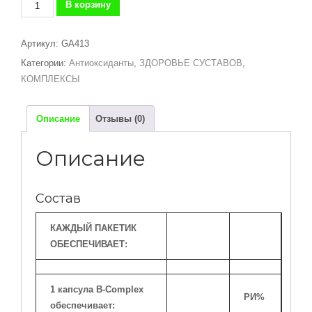
Количество
В корзину
товара
Flexi
Артикул:
GA413
Pack
Категории:
Антиоксиданты
,
ЗДОРОВЬЕ СУСТАВОВ
,
-
КОМПЛЕКСЫ
28-
дневный
пакет
Описание
Отзывы (0)
добавок
для
Описание
костей
и
суставов
Состав
КАЖДЫЙ ПАКЕТИК
ОБЕСПЕЧИВАЕТ:
1 капсула B-Complex
РИ%
обеспечивает: