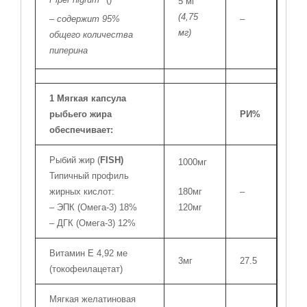
5 мг
(4,75
– содержит 95%
–
мг)
общего количества
пиперина
1 Мягкая капсула
рыбьего жира
РИ%
обеспечивает:
Рыбий жир (
FISH)
1000мг
Типичный профиль
жирных кислот:
180мг
–
– ЭПК (Омега-3) 18%
120мг
– ДГК (Омега-3) 12%
Витамин Е 4,92 ме
3мг
27.5
(токофеилацетат)
Мягкая желатиновая