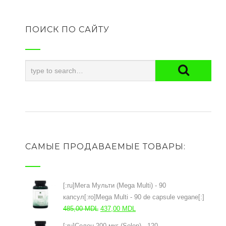
ПОИСК ПО САЙТУ
САМЫЕ ПРОДАВАЕМЫЕ ТОВАРЫ:
[:ru]Мега Мульти (Mega Multi) - 90
капсул[:ro]Mega Multi - 90 de capsule vegane[:]
Первоначальная
Текущая
485,00
MDL
437,00
MDL
цена
цена:
[:ru]Селен 200 мкг (Selen) - 120