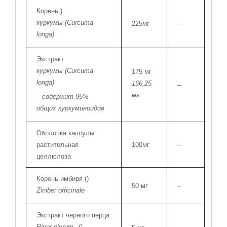
Корень
)
куркумы (Curcuma
225мг
–
longa)
Экстракт
куркумы (Curcuma
175 мг
longa)
166,25
–
мг
– содержит 95%
общих куркуминоидов
Оболочка капсулы:
растительная
100мг
–
целлюлоза
Корень имбиря (
)
50 мг
–
Ziniber officinale
Экстракт черного перца
Piper nigrum
(
)