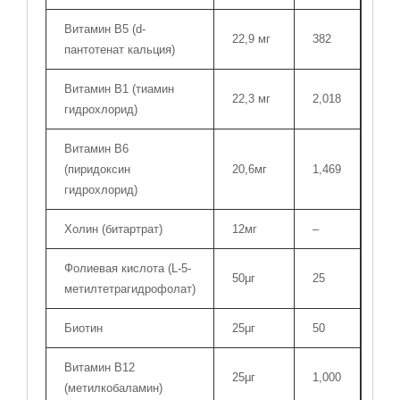
Витамин В5 (d-
22,9 мг
382
пантотенат кальция)
Витамин B1 (тиамин
22,3 мг
2,018
гидрохлорид)
Витамин B6
(пиридоксин
20,6мг
1,469
гидрохлорид)
Холин (битартрат)
12мг
–
Фолиевая кислота (L-5-
50μг
25
метилтетрагидрофолат)
Биотин
25μг
50
Витамин В12
25μг
1,000
(метилкобаламин)