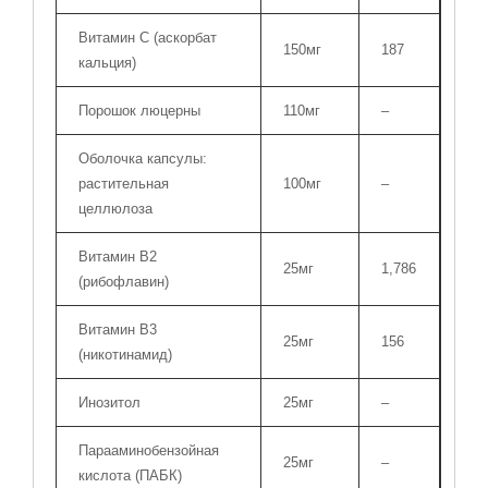
Витамин С (аскорбат
150мг
187
кальция)
Порошок люцерны
110мг
–
Оболочка капсулы:
растительная
100мг
–
целлюлоза
Витамин В2
25мг
1,786
(рибофлавин)
Витамин В3
25мг
156
(никотинамид)
Инозитол
25мг
–
Парааминобензойная
25мг
–
кислота (ПАБК)