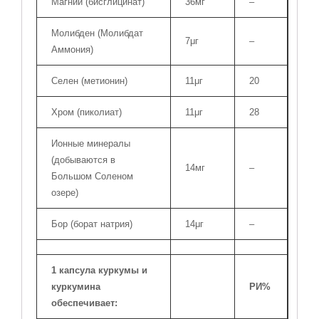
Магний (бисглицинат)
36мг
–
Молибден (Молибдат
7μг
–
Аммония)
Селен (метионин)
11μг
20
Хром (пиколиат)
11μг
28
Ионные минералы
(добываются в
14мг
–
Большом Соленом
озере)
Бор (борат натрия)
14μг
–
1 капсула куркумы и
куркумина
РИ%
обеспечивает: