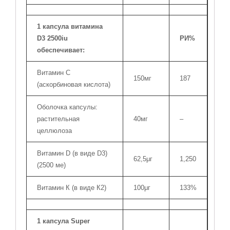
1 капсула витамина
D3 2500iu
РИ%
обеспечивает:
Витамин С
150мг
187
(аскорбиновая кислота)
Оболочка капсулы:
растительная
40мг
–
целлюлоза
Витамин D (в виде D3)
62,5μг
1,250
(2500 ме)
Витамин К (в виде К2)
100μг
133%
1 капсула Super