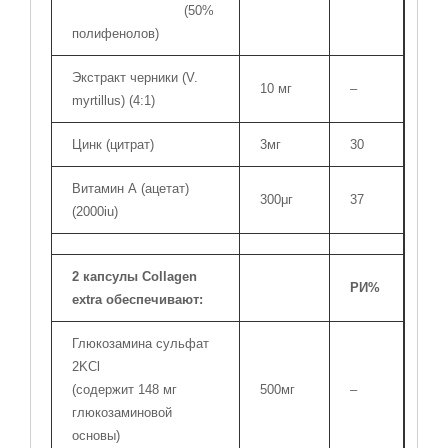
(50%
полифенолов)
Экстракт черники (V.
10 мг
–
myrtillus) (4:1)
Цинк (цитрат)
3мг
30
Витамин А (ацетат)
300μг
37
(2000iu)
2 капсулы Collagen
РИ%
extra обеспечивают:
Глюкозамина сульфат
2KCl
(содержит 148 мг
500мг
–
глюкозаминовой
основы)