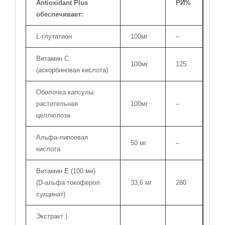
Antioxidant Plus
РИ%
обеспечивает:
L-глутатион
100мг
–
Витамин С
100мг
125
(аскорбиновая кислота)
Оболочка капсулы:
растительная
100мг
–
целлюлоза
Альфа-липоевая
50 мг
–
кислота
Витамин Е (100 ме)
(D-альфа токоферол
33,6 мг
280
сукцинат)
Экстракт
)