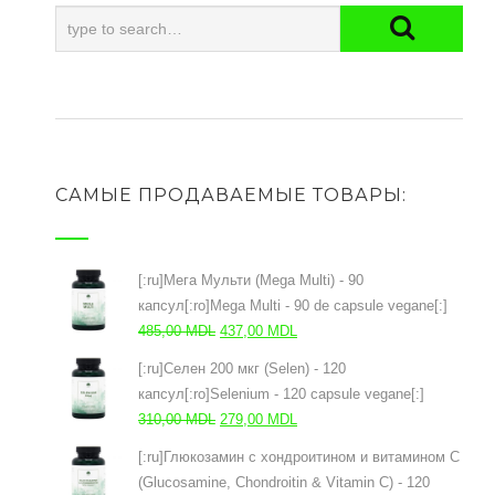
САМЫЕ ПРОДАВАЕМЫЕ ТОВАРЫ:
[:ru]Мега Мульти (Mega Multi) - 90
капсул[:ro]Mega Multi - 90 de capsule vegane[:]
Первоначальная
Текущая
485,00
MDL
437,00
MDL
цена
цена:
[:ru]Селен 200 мкг (Selen) - 120
составляла
437,00 MDL.
капсул[:ro]Selenium - 120 capsule vegane[:]
485,00 MDL.
Первоначальная
Текущая
310,00
MDL
279,00
MDL
цена
цена:
[:ru]Глюкозамин с хондроитином и витамином С
составляла
279,00 MDL.
(Glucosamine, Chondroitin & Vitamin C) - 120
310,00 MDL.