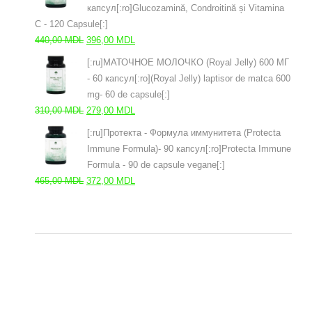
капсул[:ro]Glucozamină, Condroitină și Vitamina
C - 120 Capsule[:]
Первоначальная
Текущая
440,00
MDL
396,00
MDL
цена
цена:
[:ru]МАТОЧНОЕ МОЛОЧКО (Royal Jelly) 600 МГ
составляла
396,00 MDL.
- 60 капсул[:ro](Royal Jelly) laptisor de matca 600
440,00 MDL.
mg- 60 de capsule[:]
Первоначальная
Текущая
310,00
MDL
279,00
MDL
цена
цена:
[:ru]Протекта - Формула иммунитета (Protecta
составляла
279,00 MDL.
Immune Formula)- 90 капсул[:ro]Protecta Immune
310,00 MDL.
Formula - 90 de capsule vegane[:]
Первоначальная
Текущая
465,00
MDL
372,00
MDL
цена
цена:
составляла
372,00 MDL.
465,00 MDL.