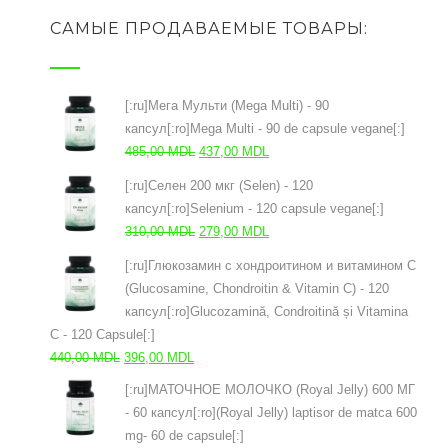
САМЫЕ ПРОДАВАЕМЫЕ ТОВАРЫ:
[:ru]Мега Мульти (Mega Multi) - 90
капсул[:ro]Mega Multi - 90 de capsule vegane[:]
Первоначальная
Текущая
485,00
MDL
437,00
MDL
цена
цена:
[:ru]Селен 200 мкг (Selen) - 120
составляла
437,00 MDL.
капсул[:ro]Selenium - 120 capsule vegane[:]
485,00 MDL.
Первоначальная
Текущая
310,00
MDL
279,00
MDL
цена
цена:
[:ru]Глюкозамин с хондроитином и витамином С
составляла
279,00 MDL.
(Glucosamine, Chondroitin & Vitamin C) - 120
310,00 MDL.
капсул[:ro]Glucozamină, Condroitină și Vitamina
C - 120 Capsule[:]
Первоначальная
Текущая
440,00
MDL
396,00
MDL
цена
цена:
[:ru]МАТОЧНОЕ МОЛОЧКО (Royal Jelly) 600 МГ
составляла
396,00 MDL.
- 60 капсул[:ro](Royal Jelly) laptisor de matca 600
440,00 MDL.
mg- 60 de capsule[:]