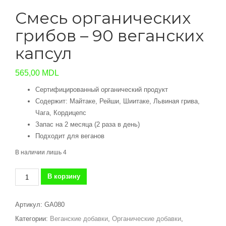
Смесь органических
грибов – 90 веганских
капсул
565,00
MDL
Сертифицированный органический продукт
Содержит: Майтаке, Рейши, Шиитаке, Львиная грива,
Чага, Кордицепс
Запас на 2 месяца (2 раза в день)
Подходит для веганов
В наличии лишь 4
Количество
В корзину
товара
Смесь
Артикул:
GA080
органических
Категории:
Веганские добавки
,
Органические добавки
,
грибов