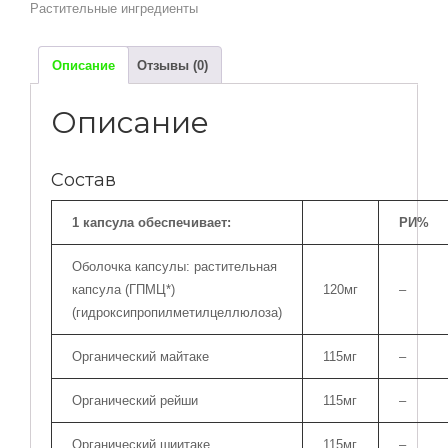
Растительные ингредиенты
-
90
веганских
Описание
Отзывы (0)
капсул
Описание
Состав
1 капсула обеспечивает:
РИ%
Оболочка капсулы: растительная
капсула (ГПМЦ*)
120мг
–
(гидроксипропилметилцеллюлоза)
Органический майтаке
115мг
–
Органический рейши
115мг
–
Органический шиитаке
115мг
–