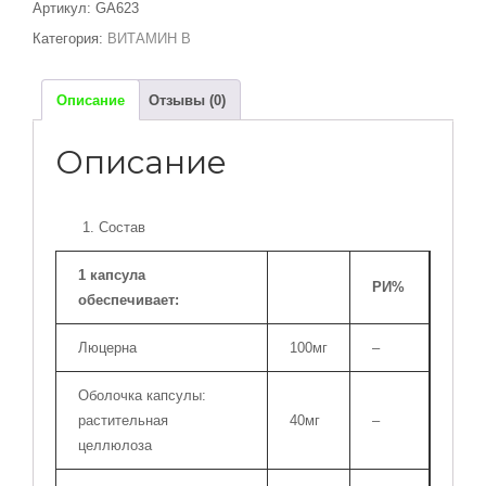
Артикул:
GA623
-
Категория:
ВИТАМИН В
BIOTIN
500MCG
-
Описание
Отзывы (0)
120
CAPSULES
Описание
Состав
1 капсула
РИ%
обеспечивает:
Люцерна
100мг
–
Оболочка капсулы:
растительная
40мг
–
целлюлоза