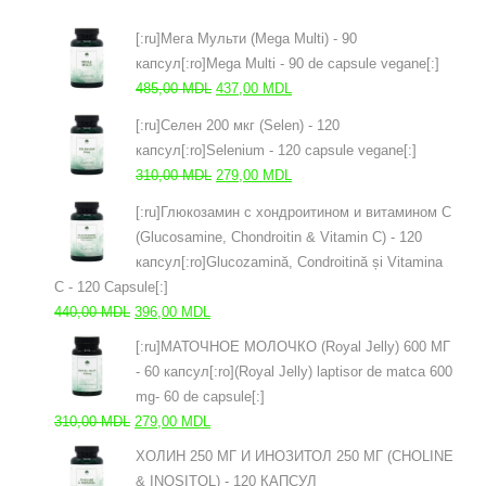
[:ru]Мега Мульти (Mega Multi) - 90
капсул[:ro]Mega Multi - 90 de capsule vegane[:]
Первоначальная
Текущая
485,00
MDL
437,00
MDL
цена
цена:
[:ru]Селен 200 мкг (Selen) - 120
составляла
437,00 MDL.
капсул[:ro]Selenium - 120 capsule vegane[:]
485,00 MDL.
Первоначальная
Текущая
310,00
MDL
279,00
MDL
цена
цена:
[:ru]Глюкозамин с хондроитином и витамином С
составляла
279,00 MDL.
(Glucosamine, Chondroitin & Vitamin C) - 120
310,00 MDL.
капсул[:ro]Glucozamină, Condroitină și Vitamina
C - 120 Capsule[:]
Первоначальная
Текущая
440,00
MDL
396,00
MDL
цена
цена:
[:ru]МАТОЧНОЕ МОЛОЧКО (Royal Jelly) 600 МГ
составляла
396,00 MDL.
- 60 капсул[:ro](Royal Jelly) laptisor de matca 600
440,00 MDL.
mg- 60 de capsule[:]
Первоначальная
Текущая
310,00
MDL
279,00
MDL
цена
цена:
ХОЛИН 250 МГ И ИНОЗИТОЛ 250 МГ (CHOLINE
составляла
279,00 MDL.
& INOSITOL) - 120 КАПСУЛ