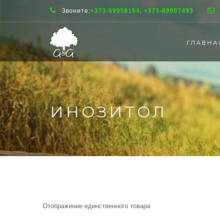
Звоните:
+373-69958154, +373-69907493
ГЛАВНА
ИНОЗИТОЛ
Отображение единственного товара