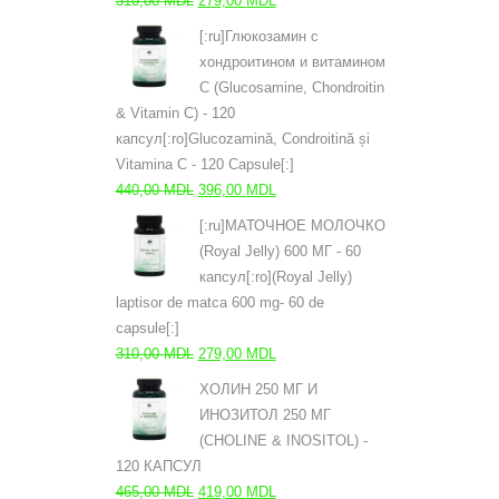
310,00
MDL
279,00
MDL
цена
цена:
[:ru]Глюкозамин с
составляла
279,00 MDL.
хондроитином и витамином
310,00 MDL.
С (Glucosamine, Chondroitin
& Vitamin C) - 120
капсул[:ro]Glucozamină, Condroitină și
Vitamina C - 120 Capsule[:]
Первоначальная
Текущая
440,00
MDL
396,00
MDL
цена
цена:
[:ru]МАТОЧНОЕ МОЛОЧКО
составляла
396,00 MDL.
(Royal Jelly) 600 МГ - 60
440,00 MDL.
капсул[:ro](Royal Jelly)
laptisor de matca 600 mg- 60 de
capsule[:]
Первоначальная
Текущая
310,00
MDL
279,00
MDL
цена
цена:
ХОЛИН 250 МГ И
составляла
279,00 MDL.
ИНОЗИТОЛ 250 МГ
310,00 MDL.
(CHOLINE & INOSITOL) -
120 КАПСУЛ
Первоначальная
Текущая
465,00
MDL
419,00
MDL