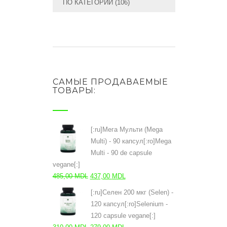
ПО КАТЕГОРИИ
(106)
САМЫЕ ПРОДАВАЕМЫЕ
ТОВАРЫ:
[:ru]Мега Мульти (Mega
Multi) - 90 капсул[:ro]Mega
Multi - 90 de capsule
vegane[:]
Первоначальная
Текущая
485,00
MDL
437,00
MDL
цена
цена:
[:ru]Селен 200 мкг (Selen) -
составляла
437,00 MDL.
120 капсул[:ro]Selenium -
485,00 MDL.
120 capsule vegane[:]
Первоначальная
Текущая