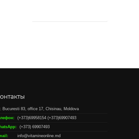
цена
цена:
составляла
419,00 MDL.
465,00 MDL.
онтакты
r. Bucuresti 83, office 17, Chisinau, Moldova
елефон:
(+373)69958154 (+373)69907493
hatsApp:
(+373) 69907493
ail:
info@vitamineonline.md