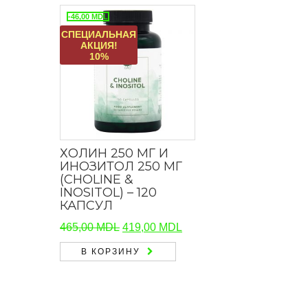
-46,00
MDL
СПЕЦИАЛЬНАЯ
АКЦИЯ!
10%
ХОЛИН 250 МГ И
ИНОЗИТОЛ 250 МГ
(CHOLINE &
INOSITOL) – 120
КАПСУЛ
Первоначальная
Текущая
465,00
MDL
419,00
MDL
цена
цена:
В КОРЗИНУ
составляла
419,00 MDL.
465,00 MDL.