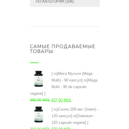
ПО КАТЕГОРИИ
(106)
САМЫЕ ПРОДАВАЕМЫЕ
ТОВАРЫ:
[:ru]Мега Мульти (Mega
Multi) - 90 капсул[:ro]Mega
Multi - 90 de capsule
vegane[:]
Первоначальная
Текущая
485,00
MDL
437,00
MDL
цена
цена:
[:ru]Селен 200 мкг (Selen) -
составляла
437,00 MDL.
120 капсул[:ro]Selenium -
485,00 MDL.
120 capsule vegane[:]
Первоначальная
Текущая