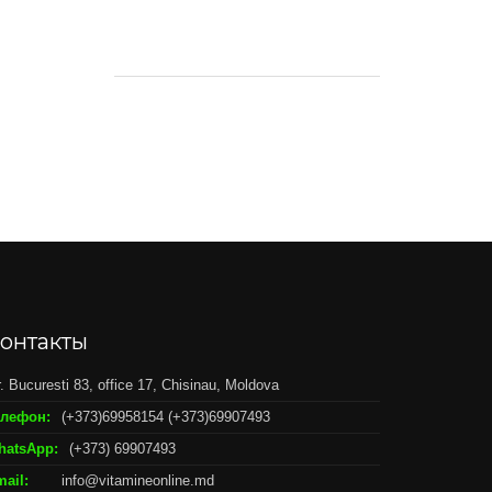
цена
цена:
составляла
419,00 MDL.
465,00 MDL.
онтакты
r. Bucuresti 83, office 17, Chisinau, Moldova
елефон:
(+373)69958154 (+373)69907493
hatsApp:
(+373) 69907493
ail:
info@vitamineonline.md