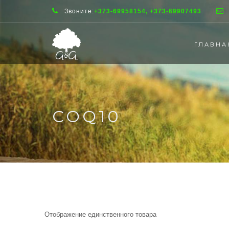
Звоните:
+373-69958154, +373-69907493
ГЛАВНА
COQ10
Отображение единственного товара