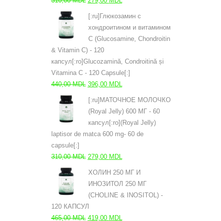
310,00
MDL
279,00
MDL
цена
цена:
[:ru]Глюкозамин с
составляла
279,00 MDL.
хондроитином и витамином
310,00 MDL.
С (Glucosamine, Chondroitin
& Vitamin C) - 120
капсул[:ro]Glucozamină, Condroitină și
Vitamina C - 120 Capsule[:]
Первоначальная
Текущая
440,00
MDL
396,00
MDL
цена
цена:
[:ru]МАТОЧНОЕ МОЛОЧКО
составляла
396,00 MDL.
(Royal Jelly) 600 МГ - 60
440,00 MDL.
капсул[:ro](Royal Jelly)
laptisor de matca 600 mg- 60 de
capsule[:]
Первоначальная
Текущая
310,00
MDL
279,00
MDL
цена
цена:
ХОЛИН 250 МГ И
составляла
279,00 MDL.
ИНОЗИТОЛ 250 МГ
310,00 MDL.
(CHOLINE & INOSITOL) -
120 КАПСУЛ
Первоначальная
Текущая
465,00
MDL
419,00
MDL