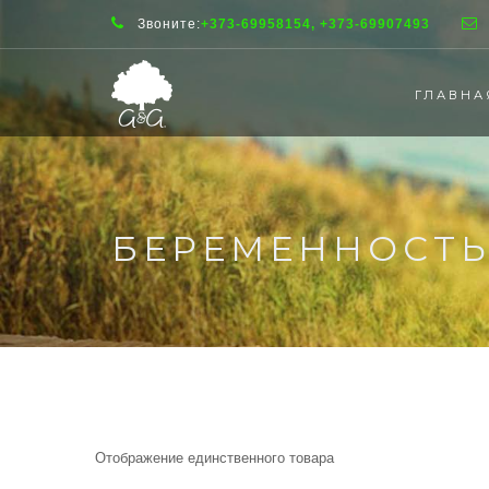
Звоните:
+373-69958154, +373-69907493
ГЛАВНА
БЕРЕМЕННОСТ
Отображение единственного товара