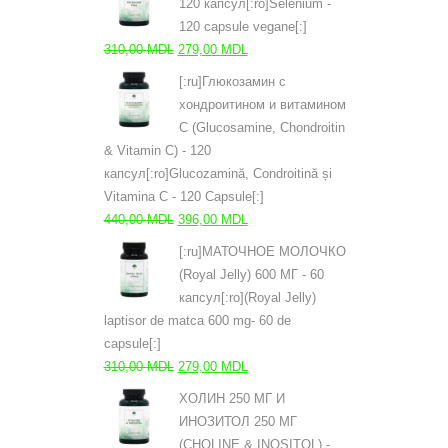
120 капсул[:ro]Selenium -
485,00 MDL.
120 capsule vegane[:]
Первоначальная
Текущая
310,00
MDL
279,00
MDL
цена
цена:
[:ru]Глюкозамин с
составляла
279,00 MDL.
хондроитином и витамином
310,00 MDL.
С (Glucosamine, Chondroitin
& Vitamin C) - 120
капсул[:ro]Glucozamină, Condroitină și
Vitamina C - 120 Capsule[:]
Первоначальная
Текущая
440,00
MDL
396,00
MDL
цена
цена:
[:ru]МАТОЧНОЕ МОЛОЧКО
составляла
396,00 MDL.
(Royal Jelly) 600 МГ - 60
440,00 MDL.
капсул[:ro](Royal Jelly)
laptisor de matca 600 mg- 60 de
capsule[:]
Первоначальная
Текущая
310,00
MDL
279,00
MDL
цена
цена:
ХОЛИН 250 МГ И
составляла
279,00 MDL.
ИНОЗИТОЛ 250 МГ
310,00 MDL.
(CHOLINE & INOSITOL) -