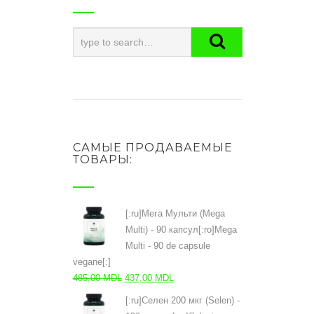
САМЫЕ ПРОДАВАЕМЫЕ
ТОВАРЫ:
[:ru]Мега Мульти (Mega
Multi) - 90 капсул[:ro]Mega
Multi - 90 de capsule
vegane[:]
Первоначальная
Текущая
485,00
MDL
437,00
MDL
цена
цена:
[:ru]Селен 200 мкг (Selen) -
составляла
437,00 MDL.