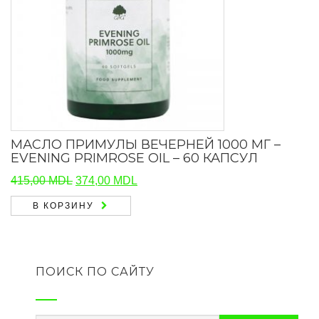
МАСЛО ПРИМУЛЫ ВЕЧЕРНЕЙ 1000 МГ –
EVENING PRIMROSE OIL – 60 КАПСУЛ
Первоначальная
Текущая
415,00
MDL
374,00
MDL
цена
цена:
В КОРЗИНУ
составляла
374,00 MDL.
415,00 MDL.
ПОИСК ПО САЙТУ