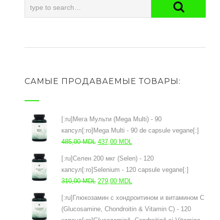
САМЫЕ ПРОДАВАЕМЫЕ ТОВАРЫ:
[:ru]Мега Мульти (Mega Multi) - 90
капсул[:ro]Mega Multi - 90 de capsule vegane[:]
Первоначальная
Текущая
485,00
MDL
437,00
MDL
цена
цена:
[:ru]Селен 200 мкг (Selen) - 120
составляла
437,00 MDL.
капсул[:ro]Selenium - 120 capsule vegane[:]
485,00 MDL.
Первоначальная
Текущая
310,00
MDL
279,00
MDL
цена
цена:
[:ru]Глюкозамин с хондроитином и витамином С
составляла
279,00 MDL.
(Glucosamine, Chondroitin & Vitamin C) - 120
310,00 MDL.