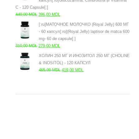
капсул[:ro]Glucozamină, Condroitină și Vitamina
C - 120 Capsule[:]
Первоначальная
Текущая
440,00
MDL
396,00
MDL
цена
цена:
[:ru]МАТОЧНОЕ МОЛОЧКО (Royal Jelly) 600 МГ
составляла
396,00 MDL.
- 60 капсул[:ro](Royal Jelly) laptisor de matca 600
440,00 MDL.
mg- 60 de capsule[:]
Первоначальная
Текущая
310,00
MDL
279,00
MDL
цена
цена:
ХОЛИН 250 МГ И ИНОЗИТОЛ 250 МГ (CHOLINE
составляла
279,00 MDL.
& INOSITOL) - 120 КАПСУЛ
310,00 MDL.
Первоначальная
Текущая
465,00
MDL
419,00
MDL
цена
цена:
составляла
419,00 MDL.
465,00 MDL.