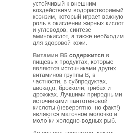
устойчивый к внешним
воздействиям водорастворимый
коэнзим, который играет важную
роль в окислении жирных кислот
и углеводов, синтезе
аминокислот, а также необходим
для здоровой кожи.
Витамин B5
содержится
в
пищевых продуктах, которые
являются источниками других
витаминов группы B, в
частности, в субпродуктах,
авокадо, брокколи, грибах и
дрожжах. Лучшими природными
источниками пантотеновой
кислоты (невероятно, но факт!)
являются маточное молочко и
моло ́ки холодно-водных рыб.
До сих пор непонятно, каким