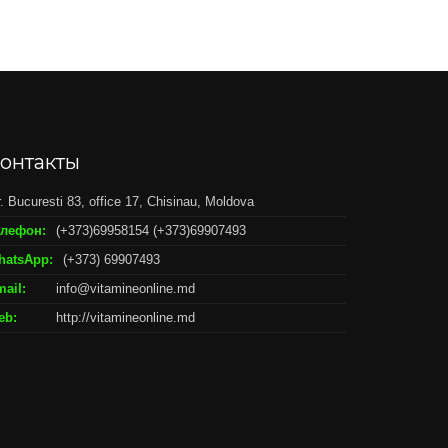
онтакты
r. Bucuresti 83, office 17, Chisinau, Moldova
елефон:
(+373)69958154 (+373)69907493
hatsApp:
(+373) 69907493
ail:
info@vitamineonline.md
eb:
http://vitamineonline.md