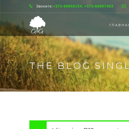
Звоните:
+373-69958154, +373-69907493
ГЛАВНА
THE BLOG SING