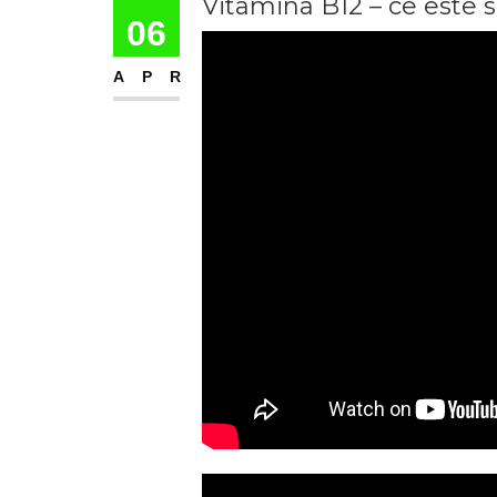
Vitamina B12 – ce este 
06
APR