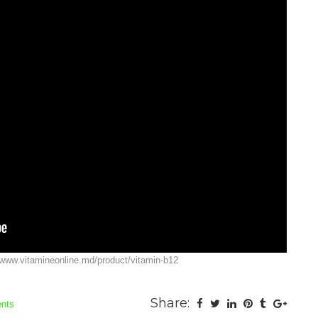
/www.vitamineonline.md/product/vitamin-b12
Share:
nts