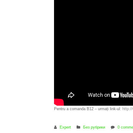
Pentru a comanda B12 – urmați link-ul:
http:/
Expert
Без рубрики
0 comme