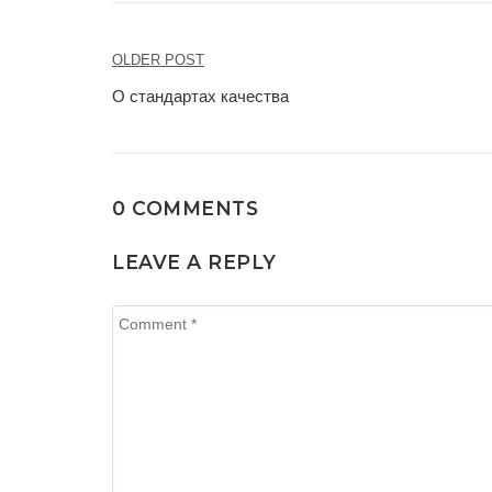
Навигация
OLDER POST
по
О стандартах качества
записям
0 COMMENTS
LEAVE A REPLY